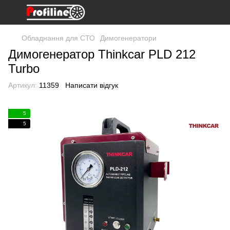
Обладнання для СТО
Димогенератори
Димогенератор Thinkcar PLD 212
Turbo
Артикул:
11359
Написати відгук
5
5