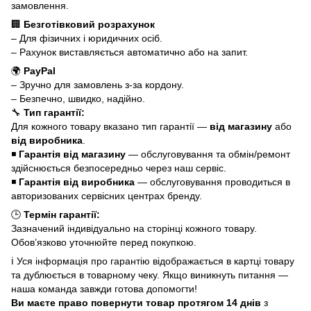
замовлення.
🏢
Безготівковий розрахунок
– Для фізичних і юридичних осіб.
– Рахунок виставляється автоматично або на запит.
🌍
PayPal
– Зручно для замовлень з-за кордону.
– Безпечно, швидко, надійно.
🔧
Тип гарантії:
Для кожного товару вказано тип гарантії —
від магазину
або
від виробника
.
◾
Гарантія від магазину
— обслуговування та обмін/ремонт
здійснюється безпосередньо через наш сервіс.
◾
Гарантія від виробника
— обслуговування проводиться в
авторизованих сервісних центрах бренду.
🕒
Термін гарантії:
Зазначений індивідуально на сторінці кожного товару.
Обов’язково уточнюйте перед покупкою.
ℹ️ Уся інформація про гарантію відображається в картці товару
та дублюється в товарному чеку. Якщо виникнуть питання —
наша команда завжди готова допомогти!
Ви маєте право повернути товар протягом 14 днів
з