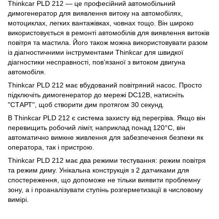
Thinkcar PLD 212 — це професійний автомобільний
димогенератор для виявлення витоку на автомобілях,
мотоциклах, легких вантажівках, човнах тощо. Він широко
використовується в ремонті автомобілів для виявлення витоків
повітря та мастила. Його також можна використовувати разом
із діагностичними інструментами Thinkcar для швидкої
діагностики несправності, пов’язаної з витоком двигуна
автомобіля.
Thinkcar PLD 212 має вбудований повітряний насос. Просто
підключіть димогенератор до мережі DC12В, натисніть
"СТАРТ", щоб створити дим протягом 30 секунд.
В Thinkcar PLD 212 є система захисту від перегріва. Якщо він
перевищить робочий ліміт, наприклад понад 120°C, він
автоматично вимкне живлення для забезпечення безпеки як
оператора, так і пристрою.
Thinkcar PLD 212 має два режими тестування: режим повітря
та режим диму. Унікальна конструкція з 2 датчиками для
спостереження, що допоможе не тільки виявити проблемну
зону, а і проаналізувати ступінь розгерметизації в числовому
вимірі.