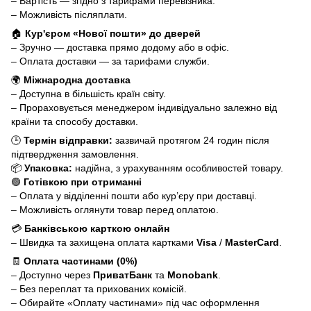
– Вартість — згідно з тарифами перевізника.
– Можливість післяплати.
🏠
Кур'єром «Нової пошти» до дверей
– Зручно — доставка прямо додому або в офіс.
– Оплата доставки — за тарифами служби.
🌍
Міжнародна доставка
– Доступна в більшість країн світу.
– Прораховується менеджером індивідуально залежно від
країни та способу доставки.
🕒
Термін відправки:
зазвичай протягом 24 годин після
підтвердження замовлення.
📦
Упаковка:
надійна, з урахуванням особливостей товару.
🟢
Готівкою при отриманні
– Оплата у відділенні пошти або кур’єру при доставці.
– Можливість оглянути товар перед оплатою.
💳
Банківською карткою онлайн
– Швидка та захищена оплата картками
Visa
/
MasterCard
.
🧾
Оплата частинами (0%)
– Доступно через
ПриватБанк
та
Monobank
.
– Без переплат та прихованих комісій.
– Обирайте «Оплату частинами» під час оформлення