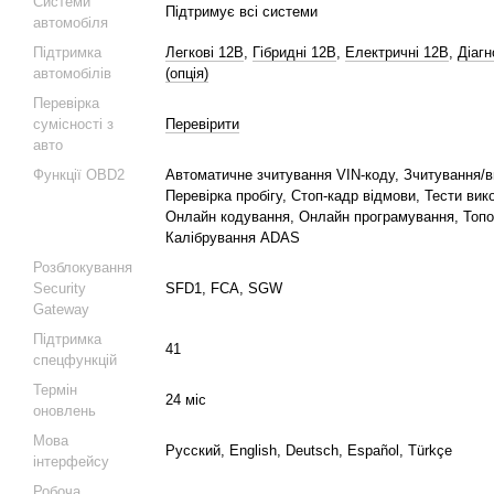
Системи
Підтримує всі системи
автомобіля
Підтримка
Легкові 12В
,
Гібридні 12В
,
Електричні 12В
,
Діагн
автомобілів
(опція)
Перевірка
сумісності з
Перевірити
авто
Функції OBD2
Автоматичне зчитування VIN-коду, Зчитування/
Перевірка пробігу, Стоп-кадр відмови, Тести ви
Онлайн кодування, Онлайн програмування, Тополо
Калібрування ADAS
Розблокування
Security
SFD1, FCA, SGW
Gateway
Підтримка
41
спецфункцій
Термін
24 міс
оновлень
Мова
Русский, English, Deutsch, Español, Türkçe
інтерфейсу
Робоча