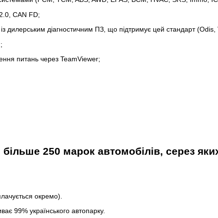
2.0, CAN FD;
з дилерським діагностичним ПЗ, що підтримує цей стандарт (Odis, Vo
;
шення питань через TeamViewer;
є більше 250 марок автомобілів, серез яки
плачується окремо).
иває 99% українського автопарку.