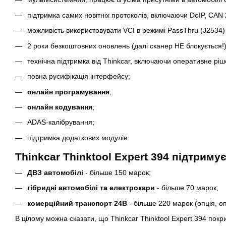
підтримка самих новітніх протоколів, включаючи DoIP, CAN 
можливість використовувати VCI в режимі PassThru (J2534) і
2 роки безкоштовних оновлень (далі сканер НЕ блокується!)
технічна підтримка від Thinkcar, включаючи оперативне рі
повна русифікація інтерфейсу;
онлайн
програмування
;
онлайн кодування
;
ADAS-калібрування;
підтримка додаткових модулів.
Thinkcar Thinktool Expert 394 підтриму
ДВЗ автомобілі
- більше 150 марок;
гібридні автомобілі та електрокари
- більше 70 марок;
комерційний транспорт 24В
- більше 220 марок (опція, о
В цілому можна сказати, що Thinkcar Thinktool Expert 394 покр