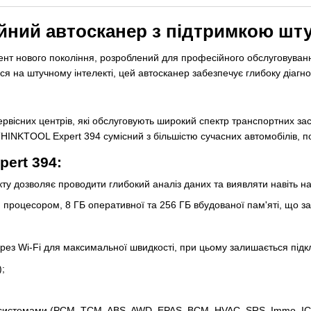
йний автосканер з підтримкою шту
нт нового покоління, розроблений для професійного обслуговуван
 на штучному інтелекті, цей автосканер забезпечує глибоку діагно
вісних центрів, які обслуговують широкий спектр транспортних засо
HINKTOOL Expert 394 сумісний з більшістю сучасних автомобілів, 
pert 394:
ту дозволяє проводити глибокий аналіз даних та виявляти навіть на
роцесором, 8 ГБ оперативної та 256 ГБ вбудованої пам'яті, що за
ерез Wi-Fi для максимальної швидкості, при цьому залишається підк
);
 системами (PCM, TCM, ABS, AWD, EPAS, BCM, HVAC, SRS, Immo, IC, 