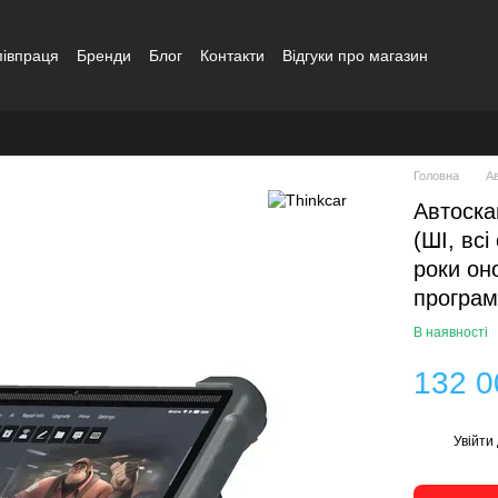
півпраця
Бренди
Блог
Контакти
Відгуки про магазин
Головна
А
Автоскан
(ШІ, всі
роки он
програм
В наявності
132 0
Увійти
%