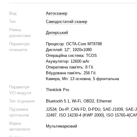
Вид
Автосканер
Тип
Самодостатній сканер
Рівень
Дилерський
діагностики
Параметри
Процесор: OCTA-Core MT8788
планшета
Дисплей: 12"; 1920х1080
Операційна система: TCOS
Акумулятор: 12600 мАг
Оперативна пам'ять: 8 Гб
Вбудована пам'ять: 256 Гб
Камера, Мп: 13 основна; 5 фронтальна
Параметри
Thinklink Pro
VCI-модуля
Тип з'єднання
Bluetooth 5.1, Wi-Fi, OBD2, Ethernet
Підтримка
J2534, Do-IP, CAN FD, D-PDU, SAE-J1939, SAE
протоколів
J2497, ISO 14230-4 (KWP 2000), ISO 15765-4(CAN
Марка
Мультимарковий
автомобіля