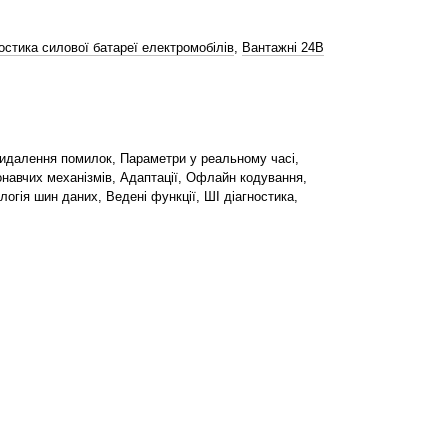
остика силової батареї електромобілів
,
Вантажні 24В
видалення помилок, Параметри у реальному часі,
конавчих механізмів, Адаптації, Офлайн кодування,
гія шин даних, Ведені функції, ШІ діагностика,