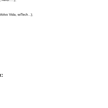
lvo Vida, wiTech...);
х: