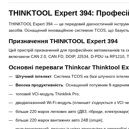
THINKTOOL Expert 394: Професі
THINKTOOL Expert 394 — це передовий діагностичний інструме
засобів. Оснащений інноваційною системою TCOS, що базується
Призначення THINKTOOL Expert 394
Цей пристрій призначений для професійних автомеханіків та сер
включаючи CAN 2.0, CAN FD, DOIP, J2534, D-PDU та RP1210, T
Основні переваги Thinkcar Thinktool Ex
Штучний інтелект
: Система TCOS на базі штучного інтелек
Висока продуктивність
: Оснащений потужним 8-ядерним п
топовий VCI-модуль Thinklink Pro;
дводіапазонний Wi-Fi-модуль (планшет з'єднується з VCI ч
більше 220 марок легкових авто (ДВЗ, гібриди, електрокари
більше 220 марок вантажних авто 24В (опція);
мультисистемний, працює із усіма присутніми в автомобілі