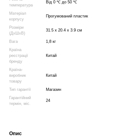
Від 0 ℃ до 50 ℃
температура
Матеріал
Прогумований пластик
корпусу
Розміри
31.5 х 20.4 х 3.9 см
(ДхШхВ)
Вага
1,8 кг
Країна
реєстрації
Китай
бренду
Країна-
виробник
Китай
товару
Тип гарантії
Магазин
Гарантійний
24
термін, міс.
Опис