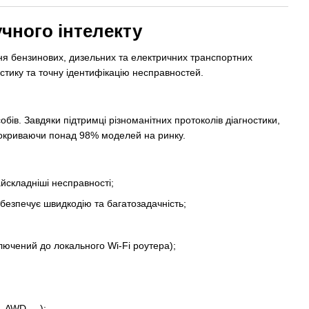
чного інтелекту
ня бензинових, дизельних та електричних транспортних
стику та точну ідентифікацію несправностей.
бів. Завдяки підтримці різноманітних протоколів діагностики,
покриваючи понад 98% моделей на ринку.
йскладніші несправності;
безпечує швидкодію та багатозадачність;
лючений до локального Wi-Fi роутера);
AWD.....);