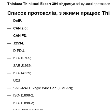
Thinkcar Thinktool Expert 394
підтримує всі сучасні протоколи
Список протоколів, з якими працює Thin
DoIP;
CAN 2.0;
CAN FD;
J2534
;
D-PDU;
ISO-15765;
SAE-J1939;
ISO-14229;
UDS;
SAE-J2411 Single Wire Can (GMLAN);
ISO-11898-2;
ISO-11898-3;