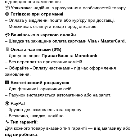
підтвердження замовлення.
📦
Упаковка:
надійна, з урахуванням особливостей товару.
🟢
Готівкою при отриманні
– Оплата у відділенні пошти або кур’єру при доставці.
– Можливість оглянути товар перед оплатою.
💳
Банківською карткою онлайн
– Швидка та захищена оплата картками
Visa
/
MasterCard
.
🧾
Оплата частинами (0%)
– Доступно через
ПриватБанк
та
Monobank
.
– Без переплат та прихованих комісій.
– Обирайте «Оплату частинами» під час оформлення
замовлення.
🏢
Безготівковий розрахунок
– Для фізичних і юридичних осіб.
– Рахунок виставляється автоматично або на запит.
🌍
PayPal
– Зручно для замовлень з-за кордону.
– Безпечно, швидко, надійно.
🔧
Тип гарантії:
Для кожного товару вказано тип гарантії —
від магазину
або
від виробника
.