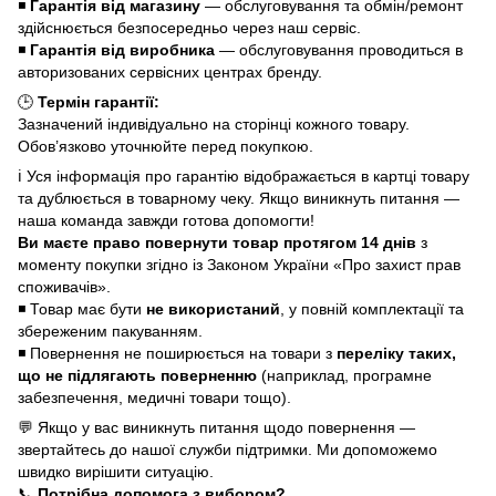
◾
Гарантія від магазину
— обслуговування та обмін/ремонт
здійснюється безпосередньо через наш сервіс.
◾
Гарантія від виробника
— обслуговування проводиться в
авторизованих сервісних центрах бренду.
🕒
Термін гарантії:
Зазначений індивідуально на сторінці кожного товару.
Обов’язково уточнюйте перед покупкою.
ℹ️ Уся інформація про гарантію відображається в картці товару
та дублюється в товарному чеку. Якщо виникнуть питання —
наша команда завжди готова допомогти!
Ви маєте право повернути товар протягом 14 днів
з
моменту покупки згідно із Законом України «Про захист прав
споживачів».
◾ Товар має бути
не використаний
, у повній комплектації та
збереженим пакуванням.
◾ Повернення не поширюється на товари з
переліку таких,
що не підлягають поверненню
(наприклад, програмне
забезпечення, медичні товари тощо).
💬 Якщо у вас виникнуть питання щодо повернення —
звертайтесь до нашої служби підтримки. Ми допоможемо
швидко вирішити ситуацію.
📞
Потрібна допомога з вибором?