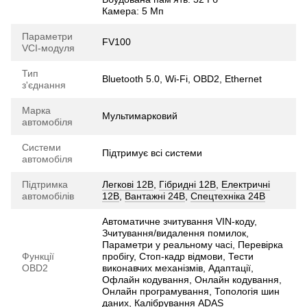
Камера: 5 Мп
Параметри
FV100
VCI-модуля
Тип
Bluetooth 5.0, Wi-Fi, OBD2, Ethernet
з'єднання
Марка
Мультимарковий
автомобіля
Системи
Підтримує всі системи
автомобіля
Підтримка
Легкові 12В
,
Гібридні 12В
,
Електричні
автомобілів
12В
,
Вантажні 24В
,
Спецтехніка 24В
Автоматичне зчитування VIN-коду,
Зчитування/видалення помилок,
Параметри у реальному часі, Перевірка
Функції
пробігу, Стоп-кадр відмови, Тести
OBD2
виконавчих механізмів, Адаптації,
Офлайн кодування, Онлайн кодування,
Онлайн програмування, Топологія шин
даних, Калібрування ADAS