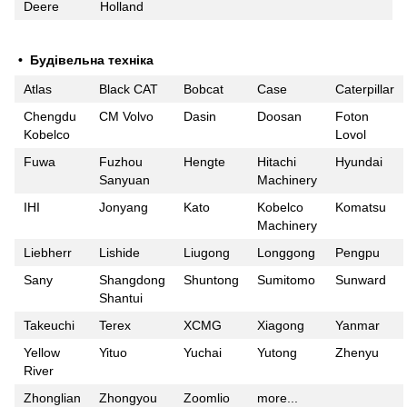
Deere
Holland
• Будівельна техніка
Atlas
Black CAT
Bobcat
Case
Caterpillar
Chengdu
CM Volvo
Dasin
Doosan
Foton
Kobelco
Lovol
Fuwa
Fuzhou
Hengte
Hitachi
Hyundai
Sanyuan
Machinery
IHI
Jonyang
Kato
Kobelco
Komatsu
Machinery
Liebherr
Lishide
Liugong
Longgong
Pengpu
Sany
Shangdong
Shuntong
Sumitomo
Sunward
Shantui
Takeuchi
Terex
XCMG
Xiagong
Yanmar
Yellow
Yituo
Yuchai
Yutong
Zhenyu
River
Zhonglian
Zhongyou
Zoomlio
more...