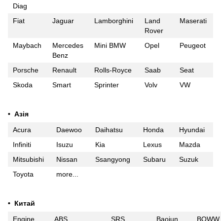
Diag
Fiat
Jaguar
Lamborghini
Land
Maserati
Rover
Maybach
Mercedes
Mini BMW
Opel
Peugeot
Benz
Porsche
Renault
Rolls-Royce
Saab
Seat
Skoda
Smart
Sprinter
Volv
VW
• Азія
Acura
Daewoo
Daihatsu
Honda
Hyundai
Infiniti
Isuzu
Kia
Lexus
Mazda
Mitsubishi
Nissan
Ssangyong
Subaru
Suzuk
Toyota
more...
• Китай
Engine
ABS
SRS
Baojun
BQWW