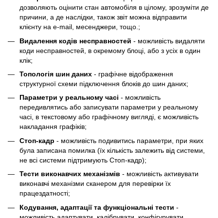
дозволяють оцінити стан автомобіля в цілому, зрозуміти де
причини, а де наслідки, також звіт можна відправити
клієнту на e-mail, месенджери, тощо.;
Видалення кодів несправностей
- можливість видаляти
коди несправностей, в окремому блоці, або з усіх в один
клік;
Топологія шин даних
- графічне відображення
структурної схеми підключення блоків до шин даних;
Параметри у реальному часі
- можливість
передивлятись або записувати параметри у реальному
часі, в текстовому або графічному вигляді, є можливість
накладання графіків;
Cтоп-кадр
- можливість подивитись параметри, при яких
була записана помилка (їх кількість залежить від системи,
не всі системи підтримують Стоп-кадр);
Тести виконавчих механізмів
- можливість активувати
виконавчі механізми сканером для перевірки їх
працездатності;
Кодування, адаптації та функціональні тести
-
можливість адаптувати, калібрувати, конфігурувати,