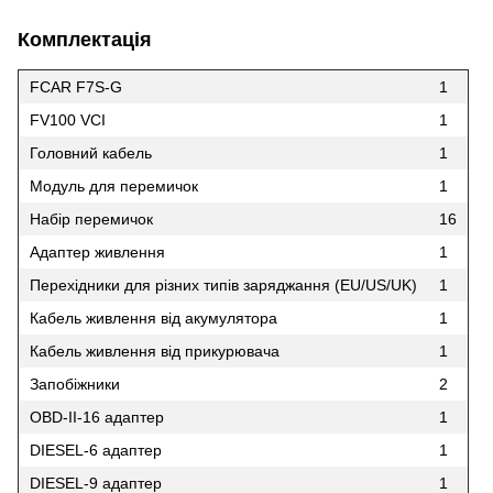
Комплектація
FCAR F7S-G
1
FV100 VCI
1
Головний кабель
1
Модуль для перемичок
1
Набір перемичок
16
Адаптер живлення
1
Перехідники для різних типів заряджання (EU/US/UK)
1
Кабель живлення від акумулятора
1
Кабель живлення від прикурювача
1
Запобіжники
2
OBD-II-16 адаптер
1
DIESEL-6 адаптер
1
DIESEL-9 адаптер
1