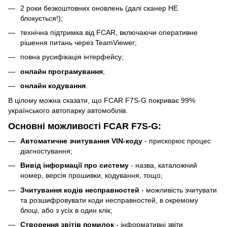
2 роки безкоштовних оновлень (далі сканер НЕ
блокується!);
технічна підтримка від FCAR, включаючи оперативне
рішення питань через TeamViewer;
повна русифікація інтерфейсу;
онлайн
програмування
;
онлайн кодування
.
В цілому можна сказати, що FCAR F7S-G покриває 99%
українського автопарку автомобілів.
Основні можливості FCAR F7S-G:
Автоматичне зчитування VIN-коду
- прискорює процес
діагностування;
Вивід інформації про систему
- назва, каталожний
номер, версія прошивки, кодування, тощо;
Зчитування кодів несправностей
- можливість зчитувати
та розшифровувати коди несправностей, в окремому
блоці, або з усіх в один клік;
Створення звітів помилок
- інформативні звіти