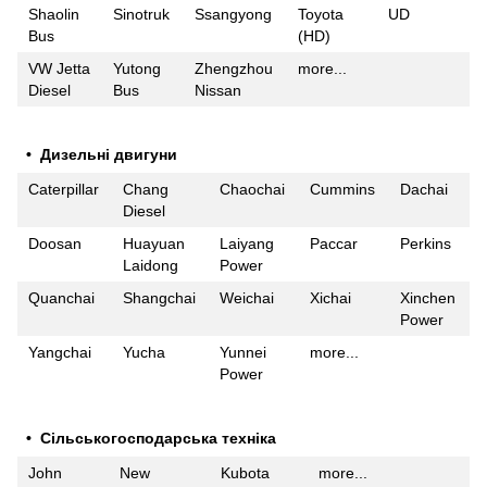
Shaolin
Sinotruk
Ssangyong
Toyota
UD
Bus
(HD)
VW Jetta
Yutong
Zhengzhou
more...
Diesel
Bus
Nissan
• Дизельні двигуни
Caterpillar
Chang
Chaochai
Cummins
Dachai
Diesel
Doosan
Huayuan
Laiyang
Paccar
Perkins
Laidong
Power
Quanchai
Shangchai
Weichai
Xichai
Xinchen
Power
Yangchai
Yucha
Yunnei
more...
Power
• Сільськогосподарська техніка
John
New
Kubota
more...