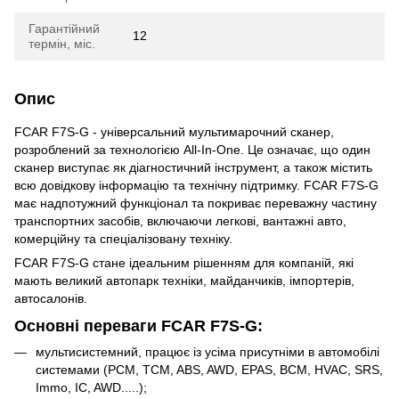
Гарантійний
12
термін, міс.
Опис
FCAR F7S-G - універсальний мультимарочний сканер,
розроблений за технологією All-In-One. Це означає, що один
сканер виступає як діагностичний інструмент, а також містить
всю довідкову інформацію та технічну підтримку. FCAR F7S-G
має надпотужний функціонал та покриває переважну частину
транспортних засобів, включаючи легкові, вантажні авто,
комерційну та спеціалізовану техніку.
FCAR F7S-G стане ідеальним рішенням для компаній, які
мають великий автопарк техніки, майданчиків, імпортерів,
автосалонів.
Основні переваги FCAR F7S-G:
мультисистемний, працює із усіма присутніми в автомобілі
системами (PCM, TCM, ABS, AWD, EPAS, BCM, HVAC, SRS,
Immo, IC, AWD.....);