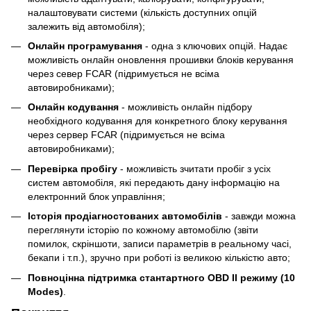
налаштовувати системи (кількість доступних опцій
залежить від автомобіля);
Онлайн програмування
- одна з ключових опцій. Надає
можливість онлайн оновлення прошивки блоків керування
через север FCAR (підримується не всіма
автовиробниками);
Онлайн кодування
- можливість онлайн підбору
необхідного кодування для конкретного блоку керування
через сервер FCAR (підримується не всіма
автовиробниками);
Перевірка пробігу
- можливість зчитати пробіг з усіх
систем автомобіля, які передають дану інформацію на
електронний блок управління;
Історія продіагностованих автомобілів
- завжди можна
переглянути історію по кожному автомобілю (звіти
помилок, скріншоти, записи параметрів в реальному часі,
бекапи і т.п.), зручно при роботі із великою кількістю авто;
Повноцінна підтримка стантартного OBD II режиму (10
Modes)
.