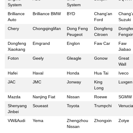
System
System
Brilliance
Brilliance BMW
BYD
Chang'an
Chang'
Auto
Ford
Suzuki
Chery
Chongqinglifan
Dong Feng
Dongfeng
Dongfe
Peugeot
Citroen
Fengxi
Dongfeng
Emgrand
Englon
Faw Car
Faw
Xiaokang
Jiabao
Foton
Geely
Gleagle
Gonow
Great
Wall
Hafei
Haval
Honda
Hua Tai
Iveco
JAC
JMC
Jonway
King
Luxgen
Long
Mazda
Nanjing Fiat
Nissan
Roewe
SGMW
Shenyang
Soueast
Toyota
Trumpchi
Venuci
Jinbei
VW&Audi
Yema
Zhengzhou
Zhongxin
Zotye
Nissan