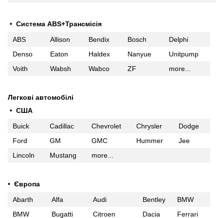
• Система ABS+Трансмісія
ABS
Allison
Bendix
Bosch
Delphi
Denso
Eaton
Haldex
Nanyue
Unitpump
Voith
Wabsh
Wabco
ZF
more...
Легкові автомобілі
• США
Buick
Cadillac
Chevrolet
Chrysler
Dodge
Ford
GM
GMC
Hummer
Jee
Lincoln
Mustang
more...
• Європа
Abarth
Alfa
Audi
Bentley
BMW
BMW
Bugatti
Citroen
Dacia
Ferrari