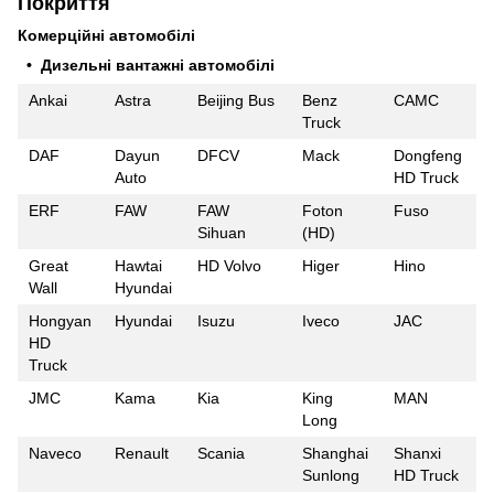
Покриття
Комерційні автомобілі
• Дизельні вантажні автомобілі
Ankai
Astra
Beijing Bus
Benz
CAMC
Truck
DAF
Dayun
DFCV
Mack
Dongfeng
Auto
HD Truck
ERF
FAW
FAW
Foton
Fuso
Sihuan
(HD)
Great
Hawtai
HD Volvo
Higer
Hino
Wall
Hyundai
Hongyan
Hyundai
Isuzu
Iveco
JAC
HD
Truck
JMC
Kama
Kia
King
MAN
Long
Naveco
Renault
Scania
Shanghai
Shanxi
Sunlong
HD Truck