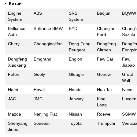
• Китай
Engine
ABS
SRS
Baojun
BQWW
System
System
Brilliance
Brilliance BMW
BYD
Chang'an
Chang'
Auto
Ford
Suzuki
Chery
Chongqinglifan
Dong Feng
Dongfeng
Dongfe
Peugeot
Citroen
Fengxi
Dongfeng
Emgrand
Englon
Faw Car
Faw
Xiaokang
Jiabao
Foton
Geely
Gleagle
Gonow
Great
Wall
Hafei
Haval
Honda
Hua Tai
Iveco
JAC
JMC
Jonway
King
Luxgen
Long
Mazda
Nanjing Fiat
Nissan
Roewe
SGMW
Shenyang
Soueast
Toyota
Trumpchi
Venuci
Jinbei