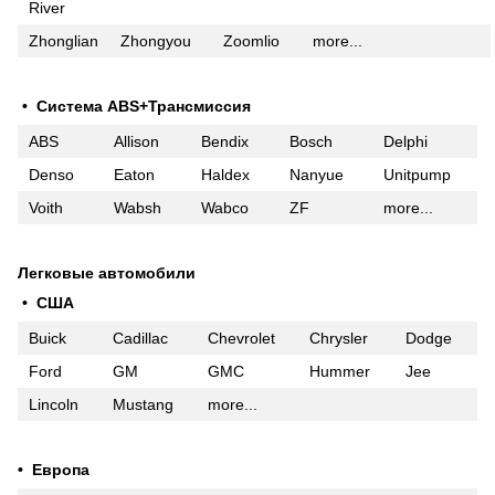
River
Zhonglian
Zhongyou
Zoomlio
more...
• Система ABS+Трансмиссия
ABS
Allison
Bendix
Bosch
Delphi
Denso
Eaton
Haldex
Nanyue
Unitpump
Voith
Wabsh
Wabco
ZF
more...
Легковые автомобили
• США
Buick
Cadillac
Chevrolet
Chrysler
Dodge
Ford
GM
GMC
Hummer
Jee
Lincoln
Mustang
more...
• Европа