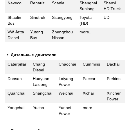
Naveco
Renault
Scania
Shanghai
Shanxi
Sunlong
HD Truck
Shaolin
Sinotruk
Ssangyong
Toyota
UD
Bus
(HD)
VW Jetta
Yutong
Zhengzhou
more...
Diesel
Bus
Nissan
• Дизельные двигатели
Caterpillar
Chang
Chaochai
Cummins
Dachai
Diesel
Doosan
Huayuan
Laiyang
Paccar
Perkins
Laidong
Power
Quanchai
Shangchai
Weichai
Xichai
Xinchen
Power
Yangchai
Yucha
Yunnei
more...
Power