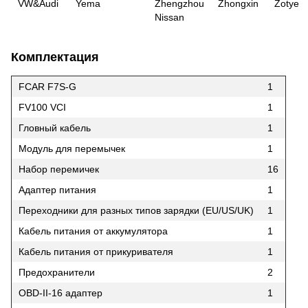
VW&Audi
Yema
Zhengzhou
Zhongxin
Zotye
Nissan
Комплектация
FCAR F7S-G
1
FV100 VCI
1
Гловный кабель
1
Модуль для перемычек
1
Набор перемичек
16
Адаптер питания
1
Переходники для разных типов зарядки (EU/US/UK)
1
Кабель питания от аккумулятора
1
Кабель питания от прикуривателя
1
Предохранители
2
OBD-II-16 адаптер
1