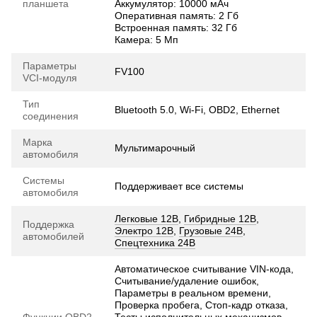
планшета
Аккумулятор: 10000 мАч
Оперативная память: 2 Гб
Встроенная память: 32 Гб
Камера: 5 Мп
Параметры
FV100
VCI-модуля
Тип
Bluetooth 5.0, Wi-Fi, OBD2, Ethernet
соединения
Марка
Мультимарочный
автомобиля
Системы
Поддерживает все системы
автомобиля
Легковые 12В
,
Гибридные 12В
,
Поддержка
Электро 12В
,
Грузовые 24В
,
автомобилей
Спецтехника 24В
Автоматическое считывание VIN-кода,
Считывание/удаление ошибок,
Параметры в реальном времени,
Проверка пробега, Стоп-кадр отказа,
Функции OBD2
Тесты исполнительных механизмов,