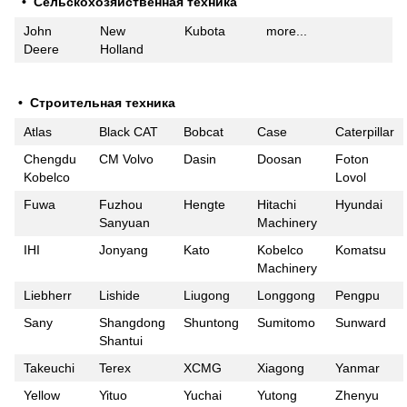
• Сельскохозяйственная техника
John
New
Kubota
more...
Deere
Holland
• Строительная техника
Atlas
Black CAT
Bobcat
Case
Caterpillar
Chengdu
CM Volvo
Dasin
Doosan
Foton
Kobelco
Lovol
Fuwa
Fuzhou
Hengte
Hitachi
Hyundai
Sanyuan
Machinery
IHI
Jonyang
Kato
Kobelco
Komatsu
Machinery
Liebherr
Lishide
Liugong
Longgong
Pengpu
Sany
Shangdong
Shuntong
Sumitomo
Sunward
Shantui
Takeuchi
Terex
XCMG
Xiagong
Yanmar
Yellow
Yituo
Yuchai
Yutong
Zhenyu