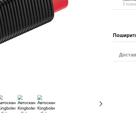
3 плате
Поширити
Достав