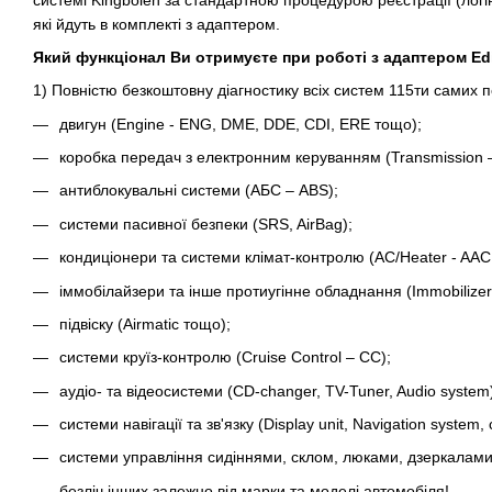
які йдуть в комплекті з адаптером.
Який функціонал Ви отримуєте при роботі з адаптером Edi
1) Повністю безкоштовну діагностику всіх систем 115ти самих
двигун (Engine - ENG, DME, DDE, CDI, ERE тощо);
коробка передач з електронним керуванням (Transmission –
антиблокувальні системи (АБС – ABS);
системи пасивної безпеки (SRS, AirBag);
кондиціонери та системи клімат-контролю (AC/Heater - AAC, 
іммобілайзери та інше протиугінне обладнання (Immobilizer - 
підвіску (Airmatic тощо);
системи круїз-контролю (Cruise Control – CC);
аудіо- та відеосистеми (CD-changer, TV-Tuner, Audio system
системи навігації та зв'язку (Display unit, Navigation system, c
системи управління сидіннями, склом, люками, дзеркалами, фар
безліч інших залежно від марки та моделі автомобіля!