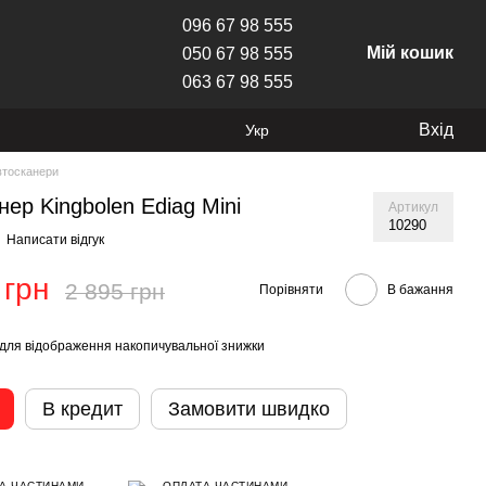
096 67 98 555
Мій кошик
050 67 98 555
063 67 98 555
Вхід
Укр
втосканери
нер Kingbolen Ediag Mini
Артикул
10290
Написати відгук
 грн
2 895 грн
Порівняти
В бажання
для відображення накопичувальної знижки
В кредит
Замовити швидко
А ЧАСТИНАМИ
ОПЛАТА ЧАСТИНАМИ