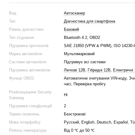
Вид
Автосканер
Тип
Діагностика для смартфона
Рівень діагностики
Базовий
Тип з'єднання
Bluetooth 4.2, OBD2
Підтримка протоколів
SAE J1850 (VPW & PWM), ISO 14230-4 
Марка автомобіля
Мультимарковий
Системи автомобіля
Підтримує всі системи
Підтримка автомобілів
Легкові 12В
,
Гібридні 12В
,
Електричні
Функції OBD2
Автоматичне зчитування VIN-коду, Зч
часі, Перевірка пробігу
Розблокування Security
Ні
Gateway
Підтримка спецфункцій
2
Термін оновлень
Безстрокові
Мова інтерфейсу
Русский, English, Deutsch, Español, Tü
Робоча температура
Від 0 ℃ до 50 ℃