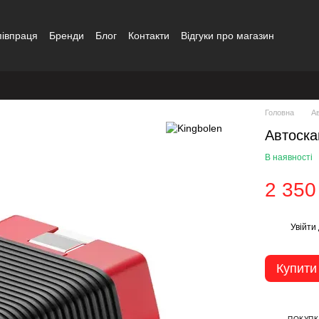
півпраця
Бренди
Блог
Контакти
Відгуки про магазин
Головна
А
Автоска
В наявності
2 350
Увійти
%
Купити
ПОКУПК