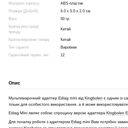
Матеріал корпусу
ABS-пластик
Розміри (ДхШхВ)
6.0 х 5.0 х 2.0 см
Вага
50 гр
Країна реєстрації
Китай
бренду
Країна-виробник товару
Китай
Тип гарантії
Виробник
Гарантійний термін, міс.
12
Опис
Мультимарочний адаптер Ediag mini від
Kingbolen
є одним із са
тільки для особистого використання, а й може використовувати
Ediag Mini являє собою спрощену версію адаптера
Kingbolen E
Для початку роботи з адаптером Ediag mini Вам потрібно зава
системі Kingbolen за стандартною процедурою реєстрації (логін