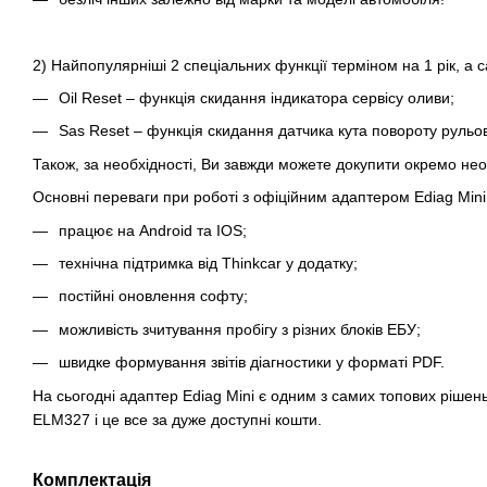
2) Найпопулярніші 2 спеціальних функції терміном на 1 рік, а 
Oil Reset – функція скидання індикатора сервісу оливи;
Sas Reset – функція скидання датчика кута повороту рульо
Також, за необхідності, Ви завжди можете докупити окремо необ
Основні переваги при роботі з офіційним адаптером Ediag Mini
працює на Android та IOS;
технічна підтримка від Thinkcar у додатку;
постійні оновлення софту;
можливість зчитування пробігу з різних блоків ЕБУ;
швидке формування звітів діагностики у форматі PDF.
На сьогодні адаптер Ediag Mini є одним з самих топових рішен
ELM327 і це все за дуже доступні кошти.
Комплектація