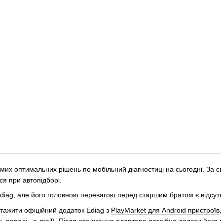
мих оптимальних рішень по мобільний діагностиці на сьогодні. За с
ся при автопідборі.
diag
, але його головною перевагою перед старшим братом є відсутн
нтажити офіційний додаток Ediag з
PlayMarket для Android пристроїв
, пароль, e-mail). Після отримання адаптера потрібно додати його в