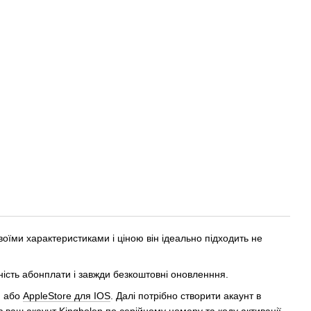
воїми характеристиками і ціною він ідеально підходить не
ість абонплати і завжди безкоштовні оновленння.
, або
AppleStore для IOS
. Далі потрібно створити акаунт в
 ваш акаунт Kingbolen по серійному номеру та коду активації,