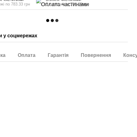
жі по 783.33 грн
3 платежі по 783.33 грн
 у соцмережах
ка
Оплата
Гарантія
Повернення
Консу