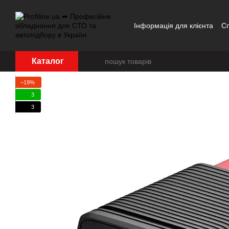
Перейти до основного контенту
Інформація для клієнта
С
Каталог
−19%
3
3