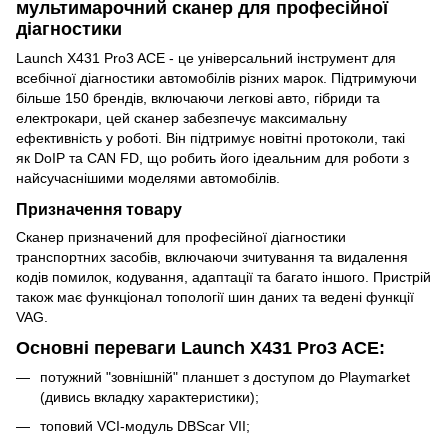
мультимарочний сканер для професійної
діагностики
Launch X431 Pro3 ACE - це універсальний інструмент для
всебічної діагностики автомобілів різних марок. Підтримуючи
більше 150 брендів, включаючи легкові авто, гібриди та
електрокари, цей сканер забезпечує максимальну
ефективність у роботі. Він підтримує новітні протоколи, такі
як DoIP та CAN FD, що робить його ідеальним для роботи з
найсучаснішими моделями автомобілів.
Призначення товару
Сканер призначений для професійної діагностики
транспортних засобів, включаючи зчитування та видалення
кодів помилок, кодування, адаптації та багато іншого. Пристрій
також має функціонал топології шин даних та ведені функції
VAG.
Основні переваги Launch X431 Pro3 ACE:
потужний "зовнішній" планшет з доступом до Playmarket
(дивись вкладку характеристики);
топовий VCI-модуль DBScar VII;