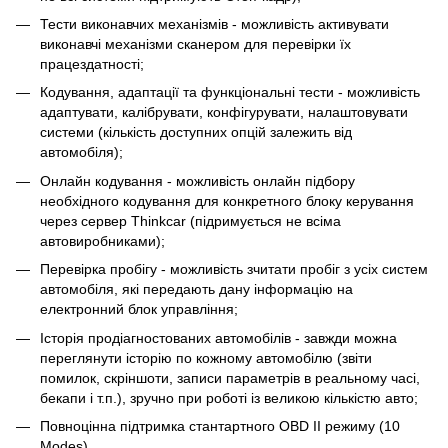
Тести виконавчих механізмів - можливість активувати
виконавчі механізми сканером для перевірки їх
працездатності;
Кодування, адаптації та функціональні тести - можливість
адаптувати, калібрувати, конфігурувати, налаштовувати
системи (кількість доступних опцій залежить від
автомобіля);
Онлайн кодування - можливість онлайн підбору
необхідного кодування для конкретного блоку керування
через сервер Thinkcar (підримується не всіма
автовиробниками);
Перевірка пробігу - можливість зчитати пробіг з усіх систем
автомобіля, які передають дану інформацію на
електронний блок управління;
Історія продіагностованих автомобілів - завжди можна
переглянути історію по кожному автомобілю (звіти
помилок, скріншоти, записи параметрів в реальному часі,
бекапи і т.п.), зручно при роботі із великою кількістю авто;
Повноцінна підтримка стантартного OBD II режиму (10
Modes).