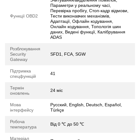
Параметри у реальному часі,
Перевірка пробігу, Стоп-кадр відмови,
Функції OBD2
Тести виконавчих механізмів,
Адаптації, Офлайн кодування,
Онлайн кодування, Топологія шин
даних, Ведені функції, Калібрування
ADAS
Розблокування
Security
SFD1, FCA, SGW
Gateway
Підтримка
41
спецфункцій
Термін
24 міс
оновлень
Мова
Русский, English, Deutsch, Español,
інтерфейсу
Türkçe
Робоча
Від 0 ℃ до 50 ℃
температура
Матеріал