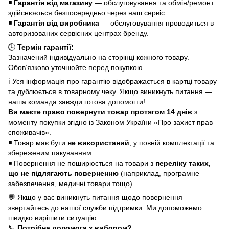
◾
Гарантія від магазину
— обслуговування та обмін/ремонт
здійснюється безпосередньо через наш сервіс.
◾
Гарантія від виробника
— обслуговування проводиться в
авторизованих сервісних центрах бренду.
🕒
Термін гарантії:
Зазначений індивідуально на сторінці кожного товару.
Обов’язково уточнюйте перед покупкою.
ℹ️ Уся інформація про гарантію відображається в картці товару
та дублюється в товарному чеку. Якщо виникнуть питання —
наша команда завжди готова допомогти!
Ви маєте право повернути товар протягом 14 днів
з
моменту покупки згідно із Законом України «Про захист прав
споживачів».
◾ Товар має бути
не використаний
, у повній комплектації та
збереженим пакуванням.
◾ Повернення не поширюється на товари з
переліку таких,
що не підлягають поверненню
(наприклад, програмне
забезпечення, медичні товари тощо).
💬 Якщо у вас виникнуть питання щодо повернення —
звертайтесь до нашої служби підтримки. Ми допоможемо
швидко вирішити ситуацію.
📞
Потрібна допомога з вибором?