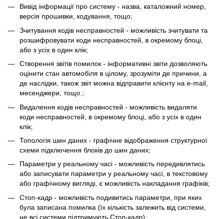
Вивід інформації про систему - назва, каталожний номер,
версія прошивки, кодування, тощо;
Зчитування кодів несправностей - можливість зчитувати та
розшифровувати коди несправностей, в окремому блоці,
або з усіх в один клік;
Створення звітів помилок - інформативні звіти дозволяють
оцінити стан автомобіля в цілому, зрозуміти де причини, а
де наслідки, також звіт можна відправити клієнту на e-mail,
месенджери, тощо.;
Видалення кодів несправностей - можливість видаляти
коди несправностей, в окремому блоці, або з усіх в один
клік;
Топологія шин даних - графічне відображення структурної
схеми підключення блоків до шин даних;
Параметри у реальному часі - можливість передивлятись
або записувати параметри у реальному часі, в текстовому
або графічному вигляді, є можливість накладання графіків;
Cтоп-кадр - можливість подивитись параметри, при яких
була записана помилка (їх кількість залежить від системи,
не всі системи підтримують Стоп-кадр);