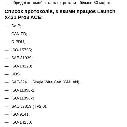
гібридні автомобілі та електрокари - більше 50 марок;
Список протоколів, з якими працює Launch
X431 Pro3 ACE:
DoIP;
CAN FD;
D-PDU;
ISO-15765;
SAE-J1939;
ISO-14229;
UDS;
SAE-J2411 Single Wire Can (GMLAN);
ISO-11898-2;
ISO-11898-3;
SAE-J2819 (TP2.0);
ISO-9141;
ISO-14230;