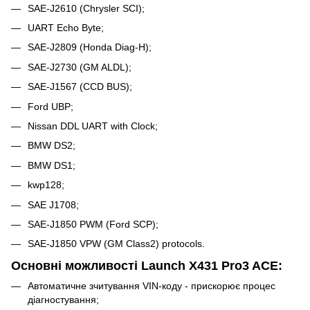
SAE-J2610 (Chrysler SCI);
UART Echo Byte;
SAE-J2809 (Honda Diag-H);
SAE-J2730 (GM ALDL);
SAE-J1567 (CCD BUS);
Ford UBP;
Nissan DDL UART with Clock;
BMW DS2;
BMW DS1;
kwp128;
SAE J1708;
SAE-J1850 PWM (Ford SCP);
SAE-J1850 VPW (GM Class2) protocols.
Основні можливості Launch X431 Pro3 ACE:
Автоматичне зчитування VIN-коду - прискорює процес
діагностування;