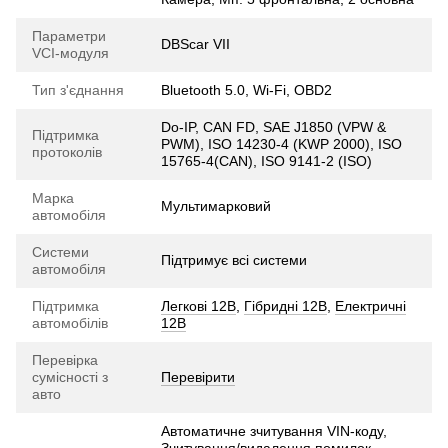
Параметри
DBScar VII
VCI-модуля
Тип з'єднання
Bluetooth 5.0, Wi-Fi, OBD2
Do-IP, CAN FD, SAE J1850 (VPW &
Підтримка
PWM), ISO 14230-4 (KWP 2000), ISO
протоколів
15765-4(CAN), ISO 9141-2 (ISO)
Марка
Мультимарковий
автомобіля
Системи
Підтримує всі системи
автомобіля
Підтримка
Легкові 12В
,
Гібридні 12В
,
Електричні
автомобілів
12В
Перевірка
сумісності з
Перевірити
авто
Автоматичне зчитування VIN-коду,
Зчитування/видалення помилок,