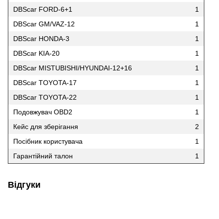
DBScar FORD-6+1
1
DBScar GM/VAZ-12
1
DBScar HONDA-3
1
DBScar KIA-20
1
DBScar MISTUBISHI/HYUNDAI-12+16
1
DBScar TOYOTA-17
1
DBScar TOYOTA-22
1
Подовжувач OBD2
1
Кейс для зберігання
2
Посібник користувача
1
Гарантійний талон
1
Відгуки