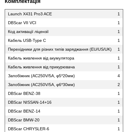
Комплектація
Launch X431 Pro3 ACE
1
DBScar VII VCI
1
Код активації ліцензії
1
Кабель USB-Type C
1
Перехідники для різних типів заряджання (EU/US/UK)
1
Кабель живлення від акумулятора
1
Кабель живлення від прикурювача
1
Запобіжник (AC250V/5A, φ5*20мм)
4
Запобіжник (AC250V/5A, φ6*30мм)
2
DBScar BENZ-38
1
DBScar NISSAN-14+16
1
DBScar BENZ-14
1
DBScar BMW-20
1
DBScar CHRYSLER-6
1