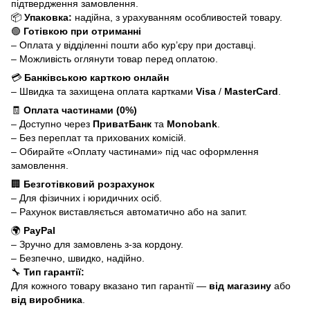
підтвердження замовлення.
📦
Упаковка:
надійна, з урахуванням особливостей товару.
🟢
Готівкою при отриманні
– Оплата у відділенні пошти або кур’єру при доставці.
– Можливість оглянути товар перед оплатою.
💳
Банківською карткою онлайн
– Швидка та захищена оплата картками
Visa
/
MasterCard
.
🧾
Оплата частинами (0%)
– Доступно через
ПриватБанк
та
Monobank
.
– Без переплат та прихованих комісій.
– Обирайте «Оплату частинами» під час оформлення
замовлення.
🏢
Безготівковий розрахунок
– Для фізичних і юридичних осіб.
– Рахунок виставляється автоматично або на запит.
🌍
PayPal
– Зручно для замовлень з-за кордону.
– Безпечно, швидко, надійно.
🔧
Тип гарантії:
Для кожного товару вказано тип гарантії —
від магазину
або
від виробника
.