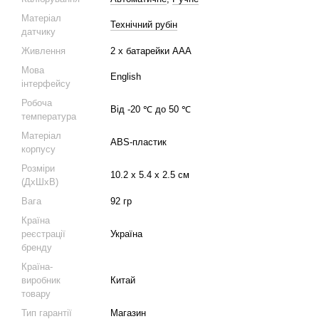
Матеріал
Технічний рубін
датчику
Живлення
2 х батарейки ААА
Мова
English
інтерфейсу
Робоча
Від -20 ℃ до 50 ℃
температура
Матеріал
ABS-пластик
корпусу
Розміри
10.2 х 5.4 х 2.5 см
(ДхШхВ)
Вага
92 гр
Країна
реєстрації
Україна
бренду
Країна-
виробник
Китай
товару
Тип гарантії
Магазин