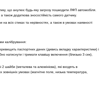
астику, що анулює будь-яку загрозу пошкодити ЛФП автомобіля.
 також додаткова зносостійкість самого датчику.
на всіх стиках та нерівностях, а також в умовах наявності
ми калібрування:
ревищить паспортних даних (дивись вкладку характеристики) і
но натиснути і тримати клавішу включення (близько 3 сек),
 2 шайби (металева та алюмінієва), які входять в
х зовнішніх умовах (магнітне поле, низька температура,