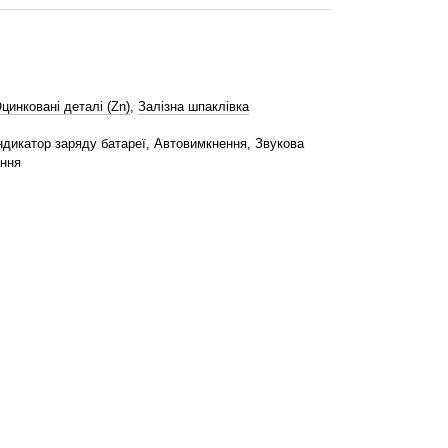
цинковані деталі (Zn)
,
Залізна шпаклівка
ндикатор заряду батареї, Автовимкнення, Звукова
ання