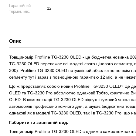
Гарантійний
12
термін, міс.
Опис
Товщиномір Profiline TG-3230 OLED - це бюджетна новинка 2024 
TG-3230 OLED переважає всі моделі свого цінового сегменту,
300). Profiline TG-3230 OLED потужніший абсолютно по всім па
сегменту тут і зараз з повноцінною гарантією 12 міс, а не чекає
Що ж представляє собою новий Profiline TG-3230 OLED? Це 
OLED та TG-3230 Pro абсолютно однакові! Тобто, фактично Ви
OLED. В комплектації TG-3230 OLED відсутні гумовий чохол на 
автомобілів професійно кожного дня, а шукає бюджетний товщи
однакові як в моделі TG-3230 OLED, так і в TG-3230 Pro, що 
Габарити та зовнішній вид.
Товщиномір Profiline TG-3230 OLED є одним з самих компактних