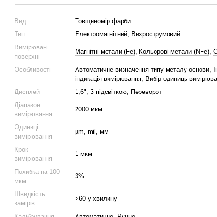
Вид
Товщиномір фарби
Тип
Електромагнітний, Вихрострумовий
Вимірювані
Магнітні метали (Fe)
,
Кольорові метали (NFe)
,
О
поверхні
Особливості
Автоматичне визначення типу металу-основи, І
індикація вимірювання, Вибір одиниць вимірюв
Дисплей
1,6", З підсвіткою, Переворот
Діапазон
2000 мкм
вимірювання
Одиниці
µm, mil, мм
вимірювання
Крок
1 мкм
вимірювання
Похибка на 100
3%
мкм
Швидкість
>60 у хвилину
замірів
Калібрування
Автоматичне
,
Ручне