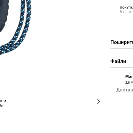
ПОКУПК
5 плате
Поширити
Файли
Man
2.6 
PDF
Достав