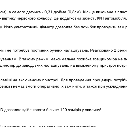
5см), а самого датчика - 0,31 дюйма (0,8см). Кільце виконане з пл
ідтінку червоного кольору. Це додатковий захист ЛФП автомобіля, а
 Його ультратонкий діаметр дозволяє без похибок проводити заміри 
і не потребує постійних ручних налаштувань. Реалізовано 2 режи
руванням. В такому режимі максимальна похибка товщиноміра не пе
щиномір до заводських налаштувань, на вимкненому пристрої потріб
клавіші на включеному пристрої. Для проведення процедури потрібні
йки і немає змоги оперативно їх замінити, а також при ускладнени
D дозволяє здійснювати більше 120 замірів у хвилину!
ОП характеристиками, але спрощеною комлектацією;