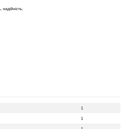
 надійність;
1
1
1