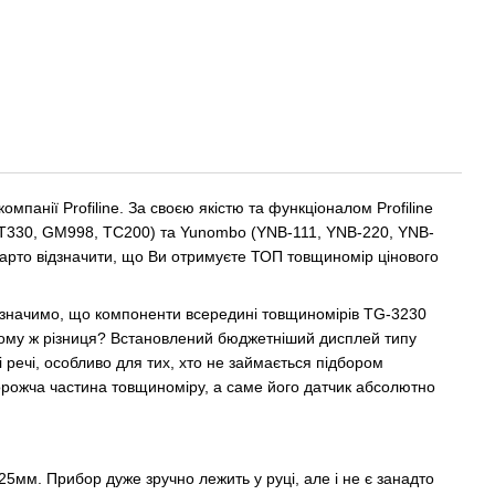
панії Profiline. За своєю якістю та функціоналом Profiline
 ET330, GM998, TC200) та Yunombo (YNB-111, YNB-220, YNB-
 варто відзначити, що Ви отримуєте ТОП товщиномір цінового
ідзначимо, що компоненти всередині товщиномірів TG-3230
чому ж різниця? Встановлений бюджетніший дисплей типу
 речі, особливо для тих, хто не займається підбором
орожча частина товщиноміру, а саме його датчик абсолютно
5мм. Прибор дуже зручно лежить у руці, але і не є занадто