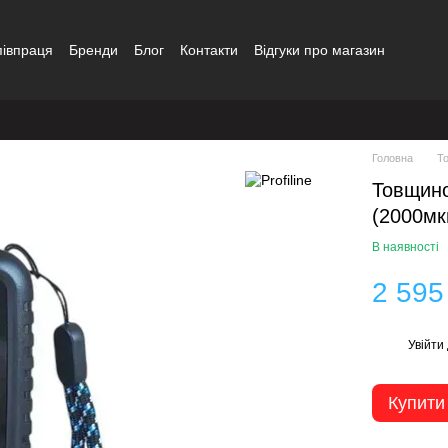
півпраця
Бренди
Блог
Контакти
Відгуки про магазин
Головна
Т
Товщино
(2000мк
В наявності
2 595
Увійти
%
Купити