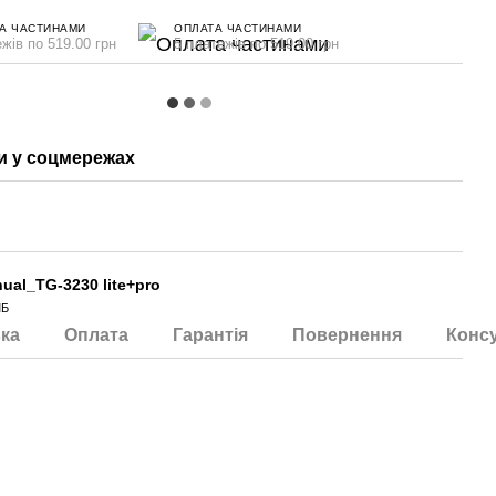
А ЧАСТИНАМИ
ОПЛАТА ЧАСТИНАМИ
жів по 519.00 грн
5 платежів по 519.00 грн
 у соцмережах
ual_TG-3230 lite+pro
МБ
ка
Оплата
Гарантія
Повернення
Консу