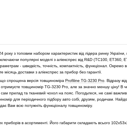
року з топовим набором характеристик від лідера ринку України, ком
 включаючи популярні моделі з аліекспрес від R&D (TC100, ET360,
раметрам - швидкість, точність, компактність, функціонал. Окремо
те місяць доставки з аліекспрес за прибор без гарантії.
дещо спрощена версія товщиноміра
Profiline TG-3230 Pro
. Відразу в
 отримуєте товщиномір TG-3230 Pro, але за значно меншу ціну! В 
сам прилад та тканевий чохол на пояс. Погодьтеся, не самі важливі
номір для періодичного підбору авто собі, друзям, родичам. Найд
надає Вам всю потужніть функціоналу товщиноміру.
 приборів в асортименті. Його габарити складають всього 102х53х2