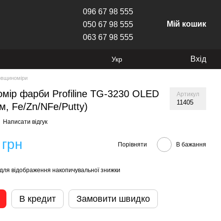
096 67 98 555
Мій кошик
050 67 98 555
063 67 98 555
Вхід
Укр
овщиноміри
мір фарби Profiline TG-3230 OLED
Артикул
11405
м, Fe/Zn/NFe/Putty)
Написати відгук
 грн
Порівняти
В бажання
для відображення накопичувальної знижки
В кредит
Замовити швидко