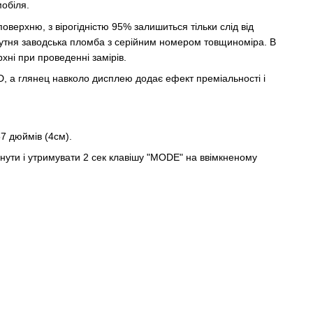
мобіля.
оверхню, з вірогідністю 95% залишиться тільки слід від
исутня заводська пломба з серійним номером товщиноміра. В
хні при проведенні замірів.
D, а глянец навколо дисплею додає ефект преміальності і
7 дюймів (4см).
нути і утримувати 2 сек клавішу "MODE" на ввімкненому