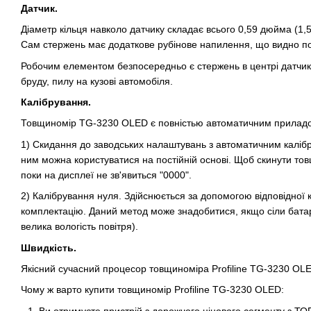
Датчик.
Діаметр кільця навколо датчику складає всього 0,59 дюйма (1,
Сам стержень має додаткове рубінове напилення, що видно по в
Робочим елементом безпосередньо є стержень в центрі датчику.
бруду, пилу на кузові автомобіля.
Калібрування.
Товщиномір TG-3230 OLED є повністью автоматичним приладом 
1) Скидання до заводських налаштувань з автоматичним каліб
ним можна користуватися на постійній основі. Щоб скинути тов
поки на дисплеї не зв'явиться "0000".
2) Калібрування нуля. Здійснюється за допомогою відповідної 
комплектацію. Даний метод може знадобитися, якщо сіли батаре
велика вологість повітря).
Швидкість.
Якісний сучасний процесор товщиноміра Profiline TG-3230 OLE
Чому ж варто купити товщиномір Profiline TG-3230 OLED:
Ви отримуєте пристрій з дорожчого цінового сегменту з Т