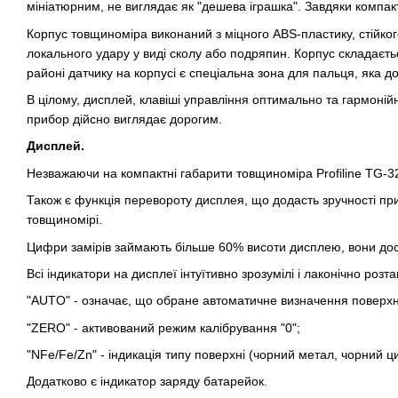
мініатюрним, не виглядає як "дешева іграшка". Завдяки компа
Корпус товщиноміра виконаний з міцного ABS-пластику, стійкого
локального удару у виді сколу або подряпин. Корпус складаєт
районі датчику на корпусі є спеціальна зона для пальця, яка 
В цілому, дисплей, клавіші управління оптимально та гармоній
прибор дійсно виглядає дорогим.
Дисплей.
Незважаючи на компактні габарити товщиноміра Profiline TG-3
Також є функція перевороту дисплея, що додасть зручності пр
товщиномірі.
Цифри замірів займають більше 60% висоти дисплею, вони доси
Всі індикатори на дисплеї інтуїтивно зрозумілі і лаконічно розта
"AUTO" - означає, що обране автоматичне визначення поверхні
"ZERO" - активований режим калібрування "0";
"NFe/Fe/Zn" - індикація типу поверхні (чорний метал, чорний 
Додатково є індикатор заряду батарейок.