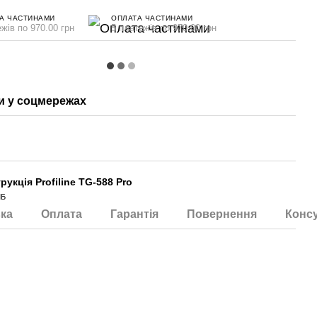
А ЧАСТИНАМИ
ОПЛАТА ЧАСТИНАМИ
жів по 970.00 грн
5 платежів по 970.00 грн
 у соцмережах
трукція Profiline TG-588 Pro
МБ
ка
Оплата
Гарантія
Повернення
Консу