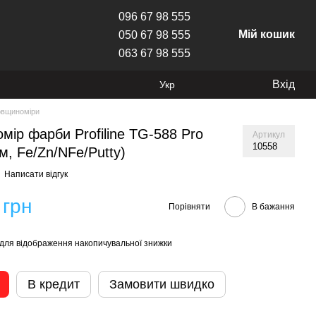
096 67 98 555
Мій кошик
050 67 98 555
063 67 98 555
Вхід
Укр
овщиноміри
мір фарби Profiline TG-588 Pro
Артикул
10558
м, Fe/Zn/NFe/Putty)
Написати відгук
 грн
Порівняти
В бажання
для відображення накопичувальної знижки
В кредит
Замовити швидко