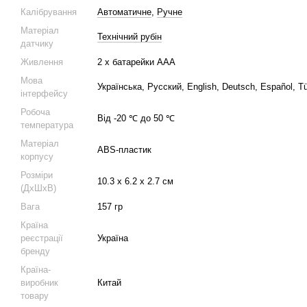
Калібрування
Автоматичне
,
Ручне
Матеріал
Технічний рубін
датчику
Живлення
2 х батарейки ААА
Мова
Українська, Русский, English, Deutsch, Español, T
інтерфейсу
Робоча
Від -20 ℃ до 50 ℃
температура
Матеріал
ABS-пластик
корпусу
Розміри
10.3 х 6.2 х 2.7 см
(ДхШхВ)
Вага
157 гр
Країна
реєстрації
Україна
бренду
Країна-
виробник
Китай
товару