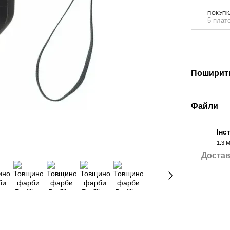
ПОКУПК
5 плате
Поширити
Файли
Інс
1.3 
PDF
Достав