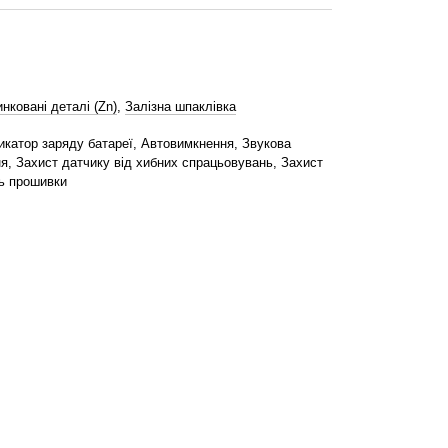
нковані деталі (Zn)
,
Залізна шпаклівка
икатор заряду батареї, Автовимкнення, Звукова
я, Захист датчику від хибних спрацьовувань, Захист
нь прошивки