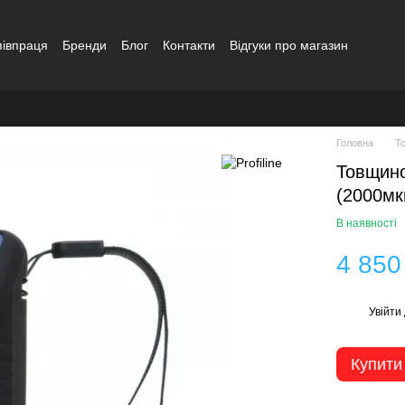
півпраця
Бренди
Блог
Контакти
Відгуки про магазин
Головна
Т
Товщино
(2000мк
В наявності
4 850
Увійти
%
Купити