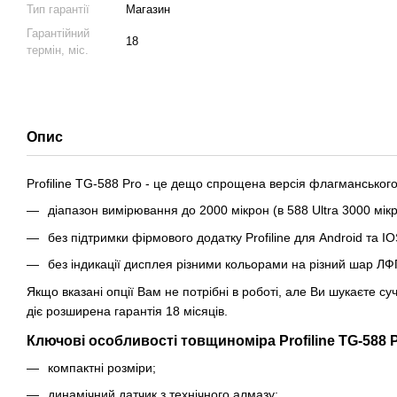
Тип гарантії
Магазин
Гарантійний
18
термін, міс.
Опис
Profiline TG-588 Pro - це дещо спрощена версія флагманськог
діапазон вимірювання до 2000 мікрон (в 588 Ultra 3000 мікр
без підтримки фірмового додатку Profiline для Android та I
без індикації дисплея різними кольорами на різний шар ЛФ
Якщо вказані опції Вам не потрібні в роботі, але Ви шукаєте су
діє розширена гарантія 18 місяців.
Ключові особливості товщиноміра Profiline TG-588 P
компактні розміри;
динамічний датчик з технічного алмазу;