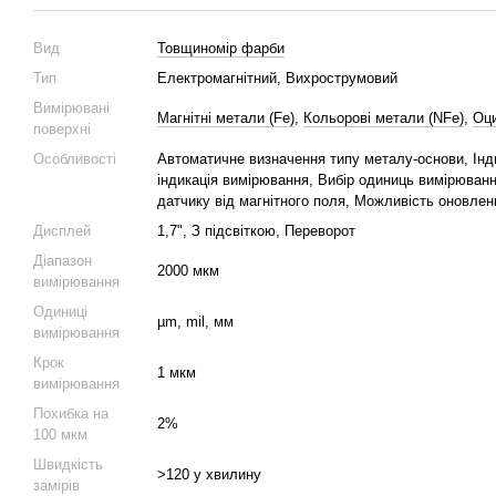
Вид
Товщиномір фарби
Тип
Електромагнітний, Вихрострумовий
Вимірювані
Магнітні метали (Fe)
,
Кольорові метали (NFe)
,
Оци
поверхні
Особливості
Автоматичне визначення типу металу-основи, Інд
індикація вимірювання, Вибір одиниць вимірюванн
датчику від магнітного поля, Можливість оновле
Дисплей
1,7", З підсвіткою, Переворот
Діапазон
2000 мкм
вимірювання
Одиниці
µm, mil, мм
вимірювання
Крок
1 мкм
вимірювання
Похибка на
2%
100 мкм
Швидкість
>120 у хвилину
замірів