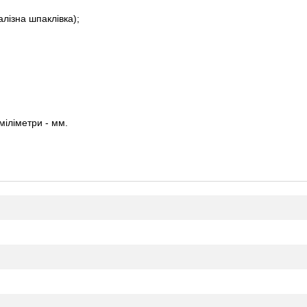
лізна шпаклівка);
міліметри - мм.