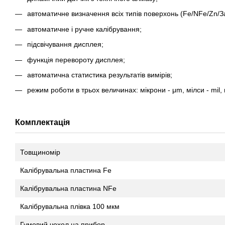
автоматичне визначення всіх типів поверхонь (Fe/NFe/Zn/За
автоматичне і ручне калібрування;
підсвічування дисплея;
функція перевороту дисплея;
автоматична статистика результатів вимірів;
режим роботи в трьох величинах: мікрони - μm, мілси - mil, 
Комплектація
Товщиномір
Калібрувальна пластина Fe
Калібрувальна пластина NFe
Калібрувальна плівка 100 мкм
Гумовий чохол на прибор