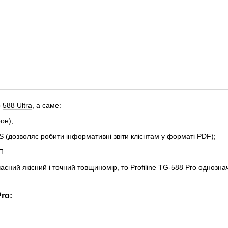
о
588 Ultra
, а саме:
он);
OS (дозволяє робити інформативні звіти клієнтам у форматі PDF);
П.
часний якісний і точний товщиномір, то Profiline TG-588 Pro однозн
ro: