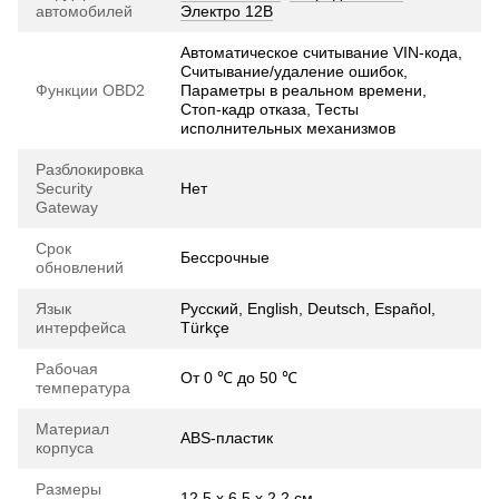
автомобилей
Электро 12В
Автоматическое считывание VIN-кода,
Считывание/удаление ошибок,
Функции OBD2
Параметры в реальном времени,
Стоп-кадр отказа, Тесты
исполнительных механизмов
Разблокировка
Security
Нет
Gateway
Срок
Бессрочные
обновлений
Язык
Русский, English, Deutsch, Español,
интерфейса
Türkçe
Рабочая
От 0 ℃ до 50 ℃
температура
Материал
ABS-пластик
корпуса
Размеры
12.5 х 6.5 х 2.2 см