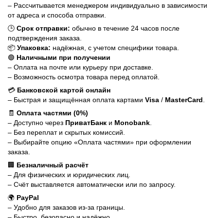
– Рассчитывается менеджером индивидуально в зависимости
от адреса и способа отправки.
🕒
Срок отправки:
обычно в течение 24 часов после
подтверждения заказа.
📦
Упаковка:
надёжная, с учетом специфики товара.
🟢
Наличными при получении
– Оплата на почте или курьеру при доставке.
– Возможность осмотра товара перед оплатой.
💳
Банковской картой онлайн
– Быстрая и защищённая оплата картами
Visa
/
MasterCard
.
🧾
Оплата частями (0%)
– Доступно через
ПриватБанк
и
Monobank
.
– Без переплат и скрытых комиссий.
– Выбирайте опцию «Оплата частями» при оформлении
заказа.
🏢
Безналичный расчёт
– Для физических и юридических лиц.
– Счёт выставляется автоматически или по запросу.
🌍
PayPal
– Удобно для заказов из-за границы.
– Быстро, безопасно и надёжно.