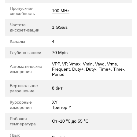
Пропускная
100 MHz
способность
Частота
1 GSa/s
дискретизации
Каналы
4
Глубина записи
70 Mpts
VPP, VP, Vmax, Vmin, Vavg, Vrms,
Автоматические
Frequent, Duty+, Duty-, Time+, Time-,
измерения
Period
Вертикальное
8 бит
разрешение
Курсорные
XY
измерения
Триггер Y
Рабочая
От -10 ℃ до 55 ℃
температура
Язык