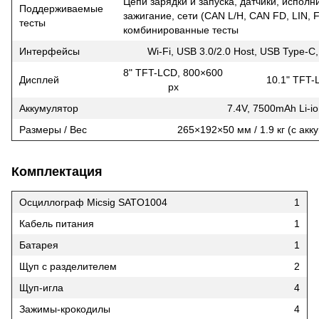
Цепи зарядки и запуска, датчики, испол
Поддерживаемые
зажигание, сети (CAN L/H, CAN FD, LIN, Fl
тесты
комбинированные тесты
Интерфейсы
Wi-Fi, USB 3.0/2.0 Host, USB Type-C,
8" TFT-LCD, 800×600
Дисплей
10.1" TFT-
px
Аккумулятор
7.4V, 7500mAh Li-i
Размеры / Вес
265×192×50 мм / 1.9 кг (с ак
Комплектация
Осциллограф Micsig SATO1004
1
Кабель питания
1
Батарея
1
Щуп с разделителем
2
Щуп-игла
4
Зажимы-крокодилы
4