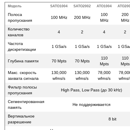
Модель
SATO1004
SATO2002
ATO1004
ATO20
Полоса
100
200
100 MHz
200 MHz
пропускания
MHz
MHz
Количество
4
2
4
2
каналов
Частота
1 GSa/s
1 GSa/s
1 GSa/s
1 GSa
дискретизации
110
110
Глубина памяти
70 Mpts
70 Mpts
Mpts
Mpts
Макс. скорость
130,000
130,000
78,000
78,00
захвата сигнала
wfms/s
wfms/s
wfms/s
wfms/
Фильтр полосы
High Pass, Low Pass (до 30 kHz)
пропускания
Сегментированная
Не поддерживается
память
Вертикальное
8 bit
разрешение