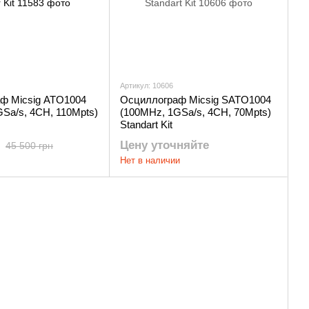
Артикул: 10606
ф Micsig ATO1004
Осциллограф Micsig SATO1004
Sa/s, 4CH, 110Mpts)
(100MHz, 1GSa/s, 4CH, 70Mpts)
Standart Kit
Цену уточняйте
45 500 грн
Нет в наличии