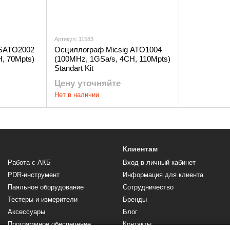
Артикул: 11583
 SATO2002
Осциллограф Micsig ATO1004
, 70Mpts)
(100MHz, 1GSa/s, 4CH, 110Mpts)
Standart Kit
Цену уточняйте
Нет в наличии
Клиентам
Работа с АКБ
Вход в личный кабинет
PDR-инструмент
Информация для клиента
Паяльное оборудование
Сотрудничество
Тестеры и измерители
Бренды
Аксессуары
Блог
Программное обеспечение,
Контакты