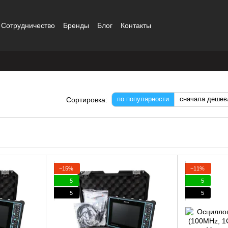
Сотрудничество
Бренды
Блог
Контакты
по популярности
сначала дешев
Сортировка:
−15%
−11%
5
5
5
5