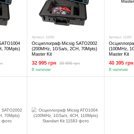
Артикул: 11582
Артикул: 11583
 SATO1004
Осциллограф Micsig SATO2002
Осциллогра
, 70Mpts)
(200MHz, 1GSa/s, 2CH, 70Mpts)
(100MHz, 1G
Master Kit
Master Kit
32 995 грн
40 395 грн
рн
38 995 грн
В наличии
В наличии