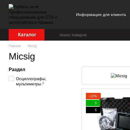
Перейти к основному контенту
Информация для клиента
Отзывы о магазине
Каталог
Главная
Micsig
Micsig
Раздел
Осциллографы,
6
мультиметры
−22%
5
5