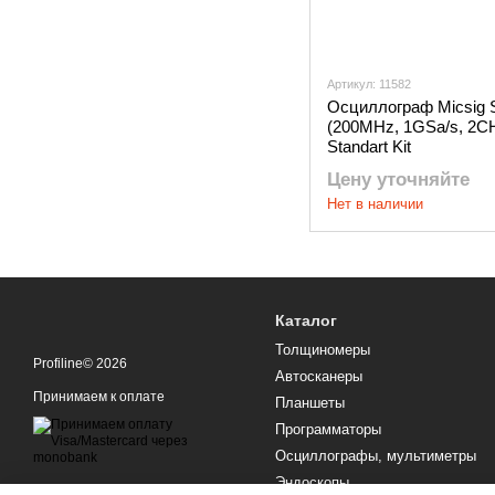
Артикул: 11582
Осциллограф Micsig
(200MHz, 1GSa/s, 2CH
Standart Kit
Цену уточняйте
Нет в наличии
Каталог
Толщиномеры
Profiline© 2026
Автосканеры
Принимаем к оплате
Планшеты
Программаторы
Осциллографы, мультиметры
Эндоскопы