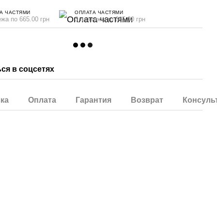
А ЧАСТЯМИ
ОПЛАТА ЧАСТЯМИ
ежа по 665.00 грн
3 платежа по 665.00 грн
ся в соцсетях
ка
Оплата
Гарантия
Возврат
Консуль