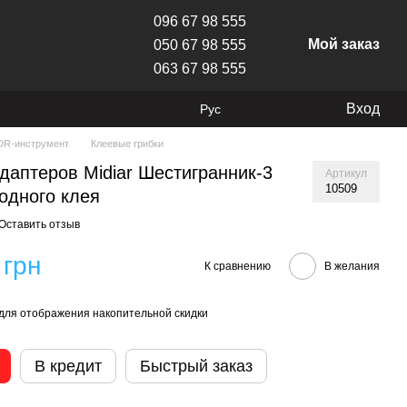
096 67 98 555
Мой заказ
050 67 98 555
063 67 98 555
Вход
Рус
DR-инструмент
Клеевые грибки
даптеров Midiar Шестигранник-3
Артикул
10509
одного клея
Оставить отзыв
 грн
К сравнению
В желания
для отображения накопительной скидки
В кредит
Быстрый заказ