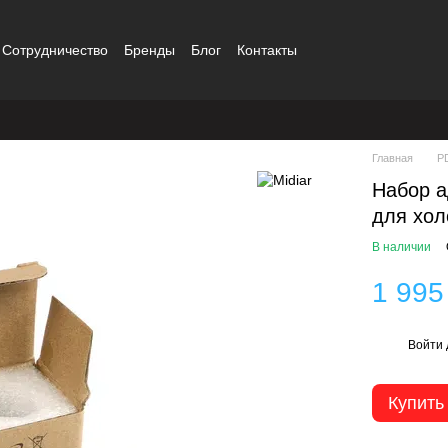
Сотрудничество
Бренды
Блог
Контакты
Главная
P
Набор а
для хол
В наличии
1 995
Войти
%
Купить