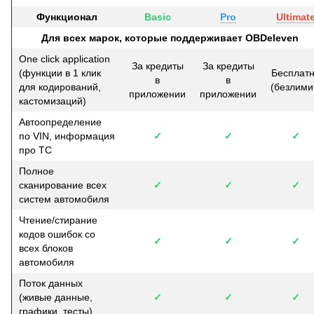
Функционал
Basic
Pro
Ultimat
Для всех марок, которые поддерживает OBDeleven
One click application
За кредиты
За кредиты
(функции в 1 клик
Бесплат
в
в
для кодирований,
(безлими
приложении
приложении
кастомизаций)
Автоопределение
по VIN, информация
✓
✓
✓
про ТС
Полное
сканирование всех
✓
✓
✓
систем автомобиля
Чтение/стирание
кодов ошибок со
✓
✓
✓
всех блоков
автомобиля
Поток данных
(живые данные,
✓
✓
✓
графики, тесты)