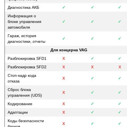
Диагностика АКБ
✓
✓
✓
Информация о
блоке управления
✓
✓
✓
автомобиля
Гараж, история
✓
✓
✓
диагностики, отчеты
Для концерна VAG
Разблокировка SFD1
Х
✓
✓
Разблокировка SFD2
Х
Х
Х
Стоп-кадр кода
Х
✓
✓
отказа
Сброс блока
Х
✓
✓
управления (UDS)
Кодирование
Х
✓
✓
Адаптации
Х
✓
✓
Коды безопасности
Х
✓
✓
блоков