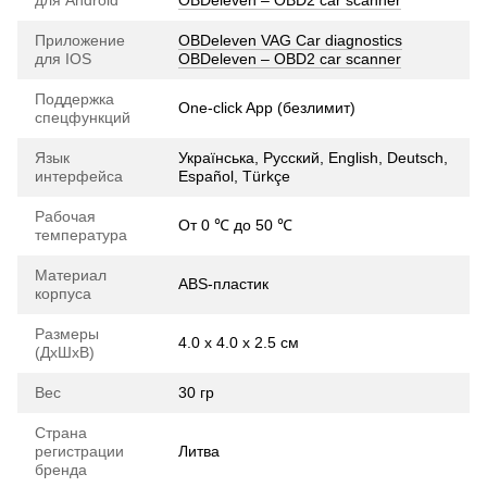
Приложение
OBDeleven VAG Car diagnostics
для IOS
OBDeleven – OBD2 car scanner
Поддержка
One-click App (безлимит)
спецфункций
Язык
Українська, Русский, English, Deutsch,
интерфейса
Español, Türkçe
Рабочая
От 0 ℃ до 50 ℃
температура
Материал
ABS-пластик
корпуса
Размеры
4.0 х 4.0 х 2.5 см
(ДхШхВ)
Вес
30 гр
Страна
регистрации
Литва
бренда