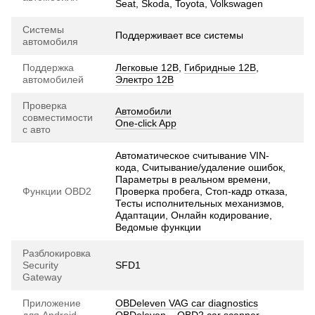
Seat, Skoda, Toyota, Volkswagen
Системы
Поддерживает все системы
автомобиля
Поддержка
Легковые 12В
,
Гибридные 12В
,
автомобилей
Электро 12В
Проверка
Автомобили
совместимости
One-click App
с авто
Автоматическое считывание VIN-
кода, Считывание/удаление ошибок,
Параметры в реальном времени,
Функции OBD2
Проверка пробега, Стоп-кадр отказа,
Тесты исполнительных механизмов,
Адаптации, Онлайн кодирование,
Ведомые функции
Разблокировка
Security
SFD1
Gateway
Приложение
OBDeleven VAG car diagnostics
для Android
OBDeleven – OBD2 car scanner