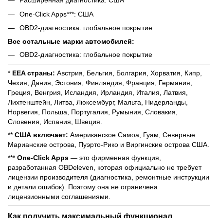
Расширенная диагностика: США
One-Click Apps***: США
OBD2-диагностика: глобальное покрытие
Все остальные марки автомобилей:
OBD2-диагностика: глобальное покрытие
*
EEA страны:
Австрия, Бельгия, Болгария, Хорватия, Кипр,
Чехия, Дания, Эстония, Финляндия, Франция, Германия,
Греция, Венгрия, Исландия, Ирландия, Италия, Латвия,
Лихтенштейн, Литва, Люксембург, Мальта, Нидерланды,
Норвегия, Польша, Португалия, Румыния, Словакия,
Словения, Испания, Швеция.
**
США включает:
Американское Самоа, Гуам, Северные
Марианские острова, Пуэрто-Рико и Виргинские острова США.
***
One-Click Apps
— это фирменная функция,
разработанная OBDeleven, которая официально не требует
лицензии производителя (диагностика, ремонтные инструкции
и детали ошибок). Поэтому она не ограничена
лицензионными соглашениями.
Как получить максимальный функционал