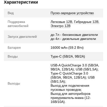
Характеристики
Вид
Пуско-зарядное устройство
Поддержка
Легковые 12В
,
Гибридные 12В
,
автомобилей
Электро 12В
до 7л - бензиновые двигатели
Запуск двигателей
до 4л - дизельные двигатели
Батарея
16000 мАч (59.2 Втч)
Входы
Type-C (5В/2А, 9В/2А)
USB-A QuickCharge 3.0 (5В/3А,
9В/2А, 12В/1А); USВ (5В/1,5А);
Type-C QuickCharge 3.0
(5В/3А, 9В/2А, 12В/1А); USВ
(5В/1,5А);
Выходы
Выход для подключения
пусковых проводов;
Выход для автоприборов
прикуриватель-мама (12-
16В/10A).