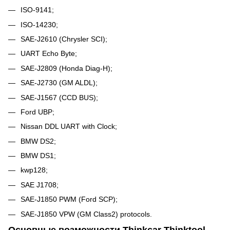
ISO-9141;
ISO-14230;
SAE-J2610 (Chrysler SCI);
UART Echo Byte;
SAE-J2809 (Honda Diag-H);
SAE-J2730 (GM ALDL);
SAE-J1567 (CCD BUS);
Ford UBP;
Nissan DDL UART with Clock;
BMW DS2;
BMW DS1;
kwp128;
SAE J1708;
SAE-J1850 PWM (Ford SCP);
SAE-J1850 VPW (GM Class2) protocols.
Основные возможности Thinkcar Thinktool