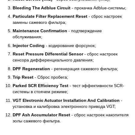
Bleeding The Adblue Circuit
- прокачка Аdblue-системы;
Particulate Filter Replacement Reset
- сброс настроек
замены сажевого фильтра;
Maintenance Confirmation
- подтверждение
обслуживания;
Injector Coding
- кодирование форсунок;
Reset Pressure Differential Sensor
- сброс настроек
сенсора дифференциального давления;
DPF Regeneration
- регенерация сажевого фильтра;
Trip Reset
- Сброс пробега;
Parked SCR Efficiency Test
- тест эффективности SCR-
системы в стоячем режиме;
VGT Electronic Actuator Installation And Calibration
-
установка и калибровка электронного привода VGT;
DPF Ash Accumulator Reset
- сброс настроек накопителя
золы сажевого фильтра.