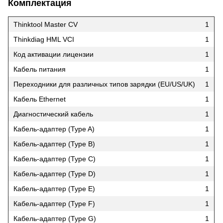
Комплектация
Thinktool Master CV
1
Thinkdiag HML VCI
1
Код активации лицензии
1
Кабель питания
1
Переходники для различных типов зарядки (EU/US/UK)
1
Кабель Ethernet
1
Диагностический кабель
1
Кабель-адаптер (Type A)
1
Кабель-адаптер (Type B)
1
Кабель-адаптер (Type C)
1
Кабель-адаптер (Type D)
1
Кабель-адаптер (Type E)
1
Кабель-адаптер (Type F)
1
Кабель-адаптер (Type G)
1