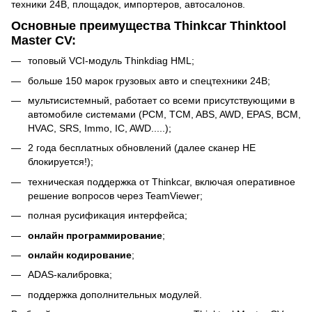
техники 24В, площадок, импортеров, автосалонов.
Основные преимущества Thinkcar Thinktool
Master CV:
топовый VCI-модуль Thinkdiag HML;
больше 150 марок грузовых авто и спецтехники 24В;
мультисистемный, работает со всеми присутствующими в
автомобиле системами (PCM, TCM, ABS, AWD, EPAS, BCM,
HVAC, SRS, Immo, IC, AWD.....);
2 года бесплатных обновлений (далее сканер НЕ
блокируется!);
техническая поддержка от Thinkcar, включая оперативное
решение вопросов через TeamViewer;
полная русификация интерфейса;
онлайн
программирование
;
онлайн кодирование
;
ADAS-калибровка;
поддержка дополнительных модулей.