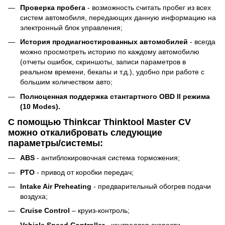
Проверка пробега
- возможность считать пробег из всех
систем автомобиля, передающих данную информацию на
электронный блок управления;
История продиагностированных автомобилей
- всегда
можно просмотреть историю по каждому автомобилю
(отчеты ошибок, скриншоты, записи параметров в
реальном времени, бекапы и т.д.), удобно при работе с
большим количеством авто;
Полноценная поддержка стантартного OBD II режима
(10 Modes).
С помощью Thinkcar Thinktool Master CV
можно откалибровать следующие
параметры/системы:
ABS
- антиблокировочная система торможения;
PTO
- привод от коробки передач;
Intake Air Preheating
- предварительный обогрев подачи
воздуха;
Cruise Control
– круиз-контроль;
Vehicle Speed Controller
- контроллер скорости