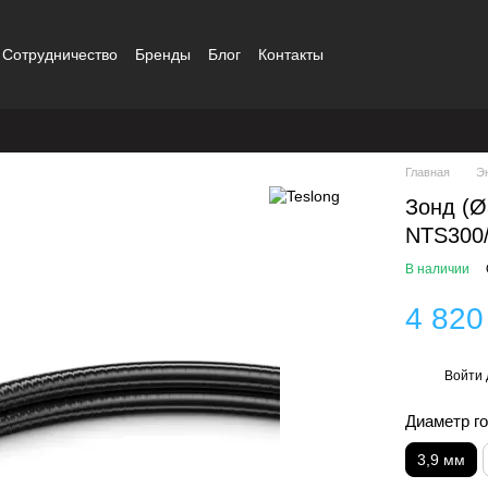
Сотрудничество
Бренды
Блог
Контакты
Главная
Э
Зонд (Ø
NTS300/
В наличии
4 820
Войти
%
Диаметр г
3,9 мм