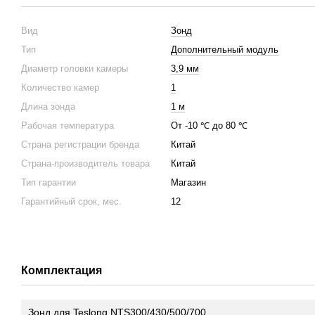
Вид
Зонд
Тип
Дополнительный модуль
Диаметр головки камеры
3,9 мм
Количество камер
1
Длина зонда
1 м
Рабочая температура
От -10 ℃ до 80 ℃
Страна регистрации бренда
Китай
Страна-производитель товара
Китай
Тип гарантии
Магазин
Гарантийный срок, мес.
12
Комплектация
Зонд для Teslong NTS300/430/500/700