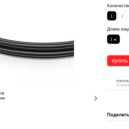
Количеств
1
2
Длина зон
1 м
Купить
ПОКУПК
3 плат
Поделить