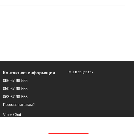
Мы в соцсетях
Контактная информация
096 67 98 555
050 67 98 555
063 67 98 555
Перезвонить вам?
Viber Chat
WhatsApp Chat
Telegram Chat