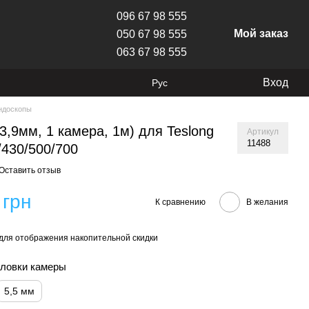
096 67 98 555
Мой заказ
050 67 98 555
063 67 98 555
Вход
Рус
ндоскопы
3,9мм, 1 камера, 1м) для Teslong
Артикул
11488
430/500/700
Оставить отзыв
 грн
К сравнению
В желания
для отображения накопительной скидки
оловки камеры
5,5 мм