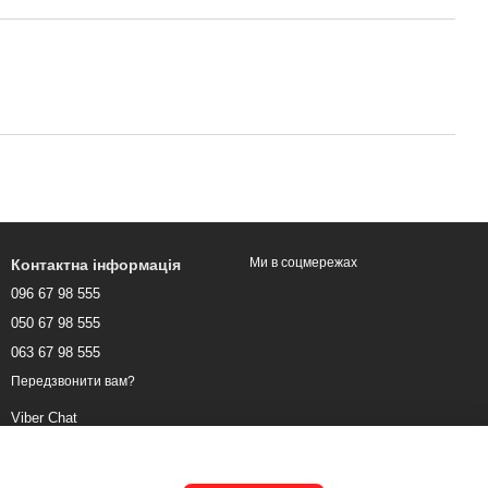
Ми в соцмережах
Контактна інформація
096 67 98 555
050 67 98 555
063 67 98 555
Передзвонити вам?
Viber Chat
WhatsApp Chat
Telegram Chat