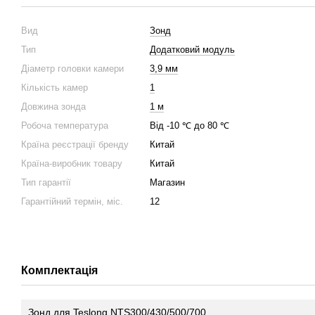
Вид
Зонд
Тип
Додатковий модуль
Діаметр головки камери
3,9 мм
Кількість камер
1
Довжина зонда
1 м
Робоча температура
Від -10 ℃ до 80 ℃
Країна реєстрації бренду
Китай
Країна-виробник товару
Китай
Тип гарантії
Магазин
Гарантійний термін, міс.
12
Комплектація
Зонд для Teslong NTS300/430/500/700