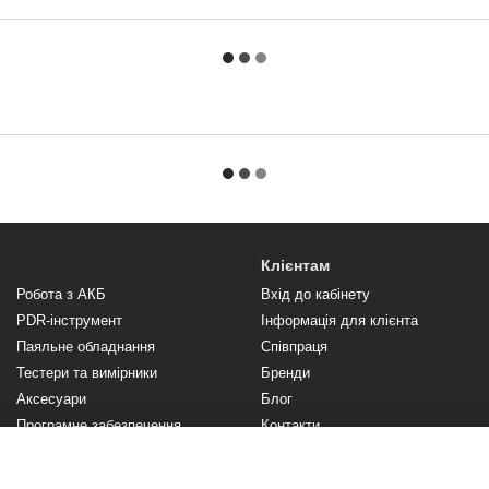
Клієнтам
Робота з АКБ
Вхід до кабінету
PDR-інструмент
Інформація для клієнта
Паяльне обладнання
Співпраця
Тестери та вимірники
Бренди
Аксесуари
Блог
Програмне забезпечення,
Контакти
підписки
Відгуки про магазин