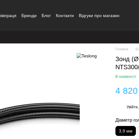
півпраця
Бренди
Блог
Контакти
Відгуки про магазин
Головна
Е
Зонд (Ø
NTS300/
В наявності
4 820
Увійти
%
Діаметр го
3,9 мм