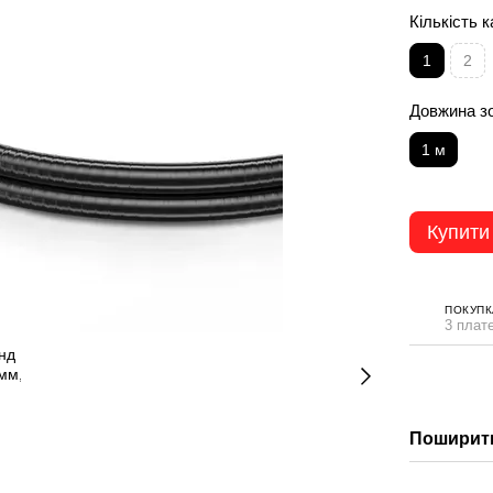
Кількість 
1
2
Довжина з
1 м
Купити
ПОКУПК
3 плате
Поширити