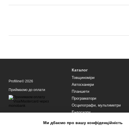
Каталог
Товщиноміри
Profiline© 2026
Автосканери
Приймаємо до оплати
Планшети
Програматори
Осцилографи, мультиметри
Ендоскопи
Обладнання для СТО
Мобільна версія
Ми дбаємо про вашу конфіденційність