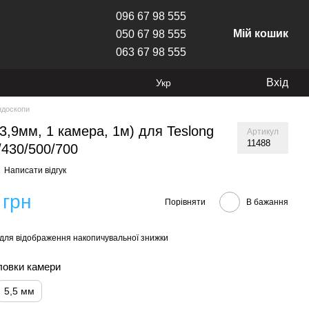
096 67 98 555
Мій кошик
050 67 98 555
063 67 98 555
Вхід
Укр
ндоскопи
3,9мм, 1 камера, 1м) для Teslong
Артикул
11488
430/500/700
Написати відгук
 грн
Порівняти
В бажання
для відображення накопичувальної знижки
ловки камери
5,5 мм