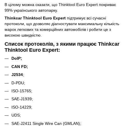
В цілому можна сказати, що Thinktool Euro Expert покриває
99% українського автопарку.
Thinkcar Thinktool Euro Expert
підтримує всі сучасні
протоколи, що дозволяє діагностувати максимальну кількість
марок легкових та комерційних автомобілів і робити це з
високою швидкістю.
Список протоколів, з якими працює Thinkcar
Thinktool Euro Expert:
DoIP;
CAN FD;
J2534
;
D-PDU;
ISO-15765;
SAE-J1939;
ISO-14229;
UDS;
SAE-J2411 Single Wire Can (GMLAN);