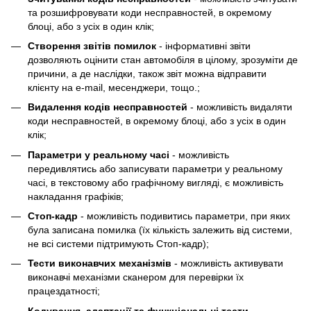
та розшифровувати коди несправностей, в окремому
блоці, або з усіх в один клік;
Створення звітів помилок
- інформативні звіти
дозволяють оцінити стан автомобіля в цілому, зрозуміти де
причини, а де наслідки, також звіт можна відправити
клієнту на e-mail, месенджери, тощо.;
Видалення кодів несправностей
- можливість видаляти
коди несправностей, в окремому блоці, або з усіх в один
клік;
Параметри у реальному часі
- можливість
передивлятись або записувати параметри у реальному
часі, в текстовому або графічному вигляді, є можливість
накладання графіків;
Cтоп-кадр
- можливість подивитись параметри, при яких
була записана помилка (їх кількість залежить від системи,
не всі системи підтримують Стоп-кадр);
Тести виконавчих механізмів
- можливість активувати
виконавчі механізми сканером для перевірки їх
працездатності;
Кодування, адаптації та функціональні тести
-