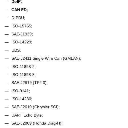
DoIP;
CAN FD;
D-PDU;
ISO-15765;
SAE-J1939;
ISO-14229;
UDS;
SAE-J2411 Single Wire Can (GMLAN);
ISO-11898-2;
ISO-11898-3;
SAE-J2819 (TP2.0);
ISO-9141;
ISO-14230;
SAE-J2610 (Chrysler SCI);
UART Echo Byte;
SAE-J2809 (Honda Diag-H);