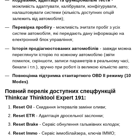
можливість адаптувати, калібрувати, конфігурувати,
налаштовувати системи (кількість доступних опцій
залежить від автомобіля);
Перевірка пробігу
- можливість зчитати пробіг з усіх
систем автомобіля, які передають дану інформацію на
електронний блок управління;
Історія продіагностованих автомобілів
- завжди можна
переглянути історію по кожному автомобілю (звіти
помилок, скріншоти, записи параметрів в реальному часі,
бекапи і т.п.), зручно при роботі із великою кількістю авто;
Повноцінна підтримка стантартного OBD II режиму (10
Modes)
.
Повний перелік доступних спецфункцій
Thinkcar Thinktool Expert 191:
Reset Oil
- Скидання інтервалів заміни оливи;
Reset ETR
- Адаптація дросельної заслонки;
Reset Brake
- Сервіс обнулення гальмівних колодок;
Reset Immo
- Сервіс іммобілайзера, ключів IMMO;