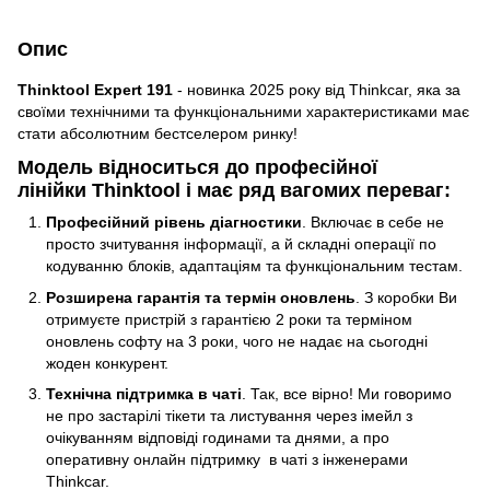
Опис
Thinktool Expert 191
- новинка 2025 року від Thinkcar, яка за
своїми технічними та функціональними характеристиками має
стати абсолютним бестселером ринку!
Модель відноситься до професійної
лінійки Thinktool і має ряд вагомих переваг:
Професійний рівень діагностики
. Включає в себе не
просто зчитування інформації, а й складні операції по
кодуванню блоків, адаптаціям та функціональним тестам.
Розширена гарантія та термін оновлень
. З коробки Ви
отримуєте пристрій з гарантією 2 роки та терміном
оновлень софту на 3 роки, чого не надає на сьогодні
жоден конкурент.
Технічна підтримка в чаті
. Так, все вірно! Ми говоримо
не про застарілі тікети та листування через імейл з
очікуванням відповіді годинами та днями, а про
оперативну онлайн підтримку в чаті з інженерами
Thinkcar.