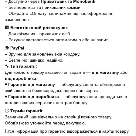
– Доступно через
ПриватБанк
та
Monobank
.
– Без переплат та прихованих комісій.
– Обирайте «Оплату частинами» під час оформлення
замовлення.
🏢
Безготівковий розрахунок
– Для фізичних і юридичних осіб.
– Рахунок виставляється автоматично або на запит.
🌍
PayPal
– Зручно для замовлень з-за кордону.
– Безпечно, швидко, надійно.
🔧
Тип гарантії:
Для кожного товару вказано тип гарантії —
від магазину
або
від виробника
.
◾
Гарантія від магазину
— обслуговування та обмін/ремонт
здійснюється безпосередньо через наш сервіс.
◾
Гарантія від виробника
— обслуговування проводиться в
авторизованих сервісних центрах бренду.
🕒
Термін гарантії:
Зазначений індивідуально на сторінці кожного товару.
Обов’язково уточнюйте перед покупкою.
ℹ️ Уся інформація про гарантію відображається в картці товару