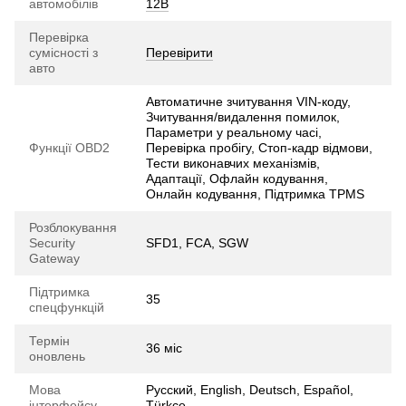
автомобілів
12В
Перевірка
сумісності з
Перевірити
авто
Автоматичне зчитування VIN-коду,
Зчитування/видалення помилок,
Параметри у реальному часі,
Функції OBD2
Перевірка пробігу, Стоп-кадр відмови,
Тести виконавчих механізмів,
Адаптації, Офлайн кодування,
Онлайн кодування, Підтримка TPMS
Розблокування
Security
SFD1, FCA, SGW
Gateway
Підтримка
35
спецфункцій
Термін
36 міс
оновлень
Мова
Русский, English, Deutsch, Español,
інтерфейсу
Türkçe