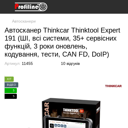
Автосканери
Автосканер Thinkcar Thinktool Expert
191 (ШІ, всі системи, 35+ сервісних
функцій, 3 роки оновлень,
кодування, тести, CAN FD, DoIP)
Артикул:
11455
10 відгуків
ХІТ
ВІДЕО
5
5