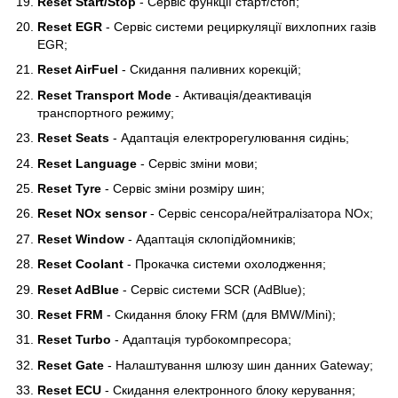
Reset Start/Stop
- Сервіс функції старт/стоп;
Reset EGR
- Сервіс системи рециркуляції вихлопних газів
EGR;
Reset AirFuel
- Скидання паливних корекцій;
Reset Transport Mode
- Активація/деактивація
транспортного режиму;
Reset Seats
- Адаптація електрорегулювання сидінь;
Reset Language
- Сервіс зміни мови;
Reset Tyre
- Сервіс зміни розміру шин;
Reset NOx sensor
- Сервіс сенсора/нейтралізатора NOx;
Reset Window
- Адаптація склопідйомників;
Reset Coolant
- Прокачка системи охолодження;
Reset AdBlue
- Сервіс системи SCR (AdBlue);
Reset FRM
- Скидання блоку FRM (для BMW/Mini);
Reset Turbo
- Адаптація турбокомпресора;
Reset Gate
- Налаштування шлюзу шин данних Gateway;
Reset ECU
- Скидання електронного блоку керування;