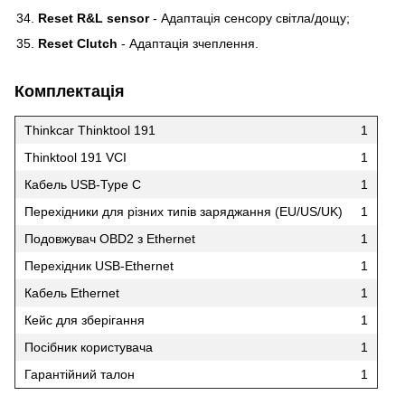
Reset R&L sensor
- Адаптація сенсору світла/дощу;
Reset Clutch
- Адаптація зчеплення.
Комплектація
Thinkcar Thinktool 191
1
Thinktool 191 VCI
1
Кабель USB-Type C
1
Перехідники для різних типів заряджання (EU/US/UK)
1
Подовжувач OBD2 з Ethernet
1
Перехідник USB-Ethernet
1
Кабель Ethernet
1
Кейс для зберігання
1
Посібник користувача
1
Гарантійний талон
1