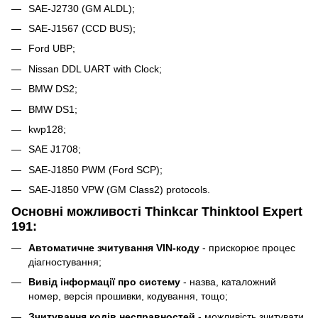
SAE-J2730 (GM ALDL);
SAE-J1567 (CCD BUS);
Ford UBP;
Nissan DDL UART with Clock;
BMW DS2;
BMW DS1;
kwp128;
SAE J1708;
SAE-J1850 PWM (Ford SCP);
SAE-J1850 VPW (GM Class2) protocols.
Основні можливості Thinkcar Thinktool Expert
191:
Автоматичне зчитування VIN-коду
- прискорює процес
діагностування;
Вивід інформації про систему
- назва, каталожний
номер, версія прошивки, кодування, тощо;
Зчитування кодів несправностей
- можливість зчитувати