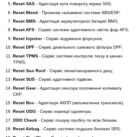
Reset SAS
- Адаптація кута повороту керма SAS;
Reset Bleed
- Прокачка гальмівної системи ABS/ESP;
Reset BMS
- Адаптація акумуляторної батареї BMS;
Reset AFS
- Сервіс системи адаптивного світла фар AFS;
Reset Injector
- Cервіс кодування форсунок;
Reset DPF
- Сервіс дизельного сажового фільтра DPF;
Reset TPMS
- Сервіс системи контролю тиску в шинах
TPMS;
Reset Sun Roof
- Сервіс люка/панорамного даху;
Reset SUS
- Сервіс адаптивної підвіски;
Reset Gear
- Адаптація сенсора положення колінвалу
CKP;
Reset Box
- Адаптація АКПП (автоматична трансмісія);
Reset ODO
- Сервіс корекції одометра;
ODO Check
- Сервіс пошуку пробігу по всім блокам;
Reset Airbag
- Сервіс системи подушок безпеки SRS;