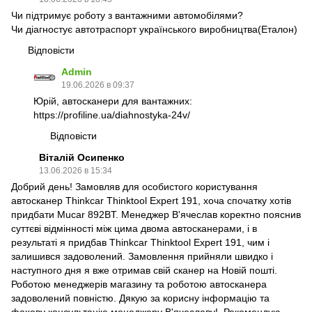
Чи підтримує роботу з вантажними автомобілями?
Чи діагностує автотраспорт українського виробництва(Еталон)
Відповісти
Admin
19.06.2026 в 09:37
Юрій, автосканери для вантажних:
https://profiline.ua/diahnostyka-24v/
Відповісти
Віталій Осипенко
13.06.2026 в 15:34
Добрий день! Замовляв для особистого користування
автосканер Thinkcar Thinktool Expert 191, хоча спочатку хотів
придбати Mucar 892BT. Менеджер В'ячеслав коректно пояснив
суттєві відмінності між цима двома автосканерами, і в
результаті я придбав Thinkcar Thinktool Expert 191, чим і
залишився задоволений. Замовлення прийняли швидко і
наступного дня я вже отримав свій сканер на Новій пошті.
Роботою менеджерів магазину та роботою автосканера
задоволений повністю. Дякую за корисну інформацію та
фахову консультацію менеджеру В'ячеславу!. Рекомендую