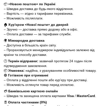
📦
«Новою поштою» по Україні
– Швидка доставка до будь-якого відділення.
– Вартість — згідно з тарифами перевізника.
– Можливість післяплати.
🏠
Кур'єром «Нової пошти» до дверей
– Зручно — доставка прямо додому або в офіс.
– Оплата доставки — за тарифами служби.
🌍
Міжнародна доставка
– Доступна в більшість країн світу.
– Прораховується менеджером індивідуально залежно від
країни та способу доставки.
🕒
Термін відправки:
зазвичай протягом 24 годин після
підтвердження замовлення.
📦
Упаковка:
надійна, з урахуванням особливостей товару.
🟢
Готівкою при отриманні
– Оплата у відділенні пошти або кур’єру при доставці.
– Можливість оглянути товар перед оплатою.
💳
Банківською карткою онлайн
– Швидка та захищена оплата картками
Visa
/
MasterCard
.
🧾
Оплата частинами (0%)