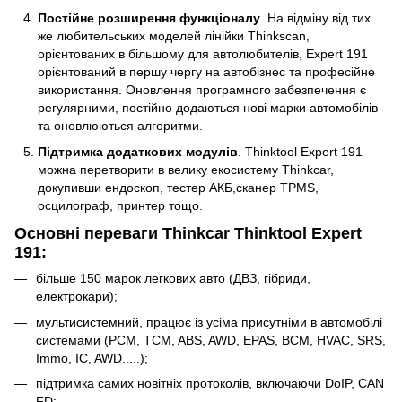
Постійне розширення функціоналу
. На відміну від тих
же любительських моделей лінійки Thinkscan,
орієнтованих в більшому для автолюбителів, Expert 191
орієнтований в першу чергу на автобізнес та професійне
використання. Оновлення програмного забезпечення є
регулярними, постійно додаються нові марки автомобілів
та оновлюються алгоритми.
Підтримка додаткових модулів
. Thinktool Expert 191
можна перетворити в велику екосистему Thinkcar,
докупивши ендоскоп, тестер АКБ,сканер TPMS,
осцилограф, принтер тощо.
Основні переваги Thinkcar Thinktool Expert
191:
більше 150 марок легкових авто (ДВЗ, гібриди,
електрокари);
мультисистемний, працює із усіма присутніми в автомобілі
системами (PCM, TCM, ABS, AWD, EPAS, BCM, HVAC, SRS,
Immo, IC, AWD.....);
підтримка самих новітніх протоколів, включаючи DoIP, CAN
FD;