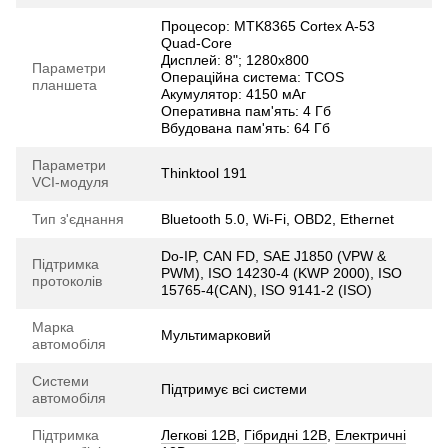
Процесор: MTK8365 Cortex A-53
Quad-Core
Дисплей: 8"; 1280х800
Параметри
Операційна система: TCOS
планшета
Акумулятор: 4150 мАг
Оперативна пам'ять: 4 Гб
Вбудована пам'ять: 64 Гб
Параметри
Thinktool 191
VCI-модуля
Тип з'єднання
Bluetooth 5.0, Wi-Fi, OBD2, Ethernet
Do-IP, CAN FD, SAE J1850 (VPW &
Підтримка
PWM), ISO 14230-4 (KWP 2000), ISO
протоколів
15765-4(CAN), ISO 9141-2 (ISO)
Марка
Мультимарковий
автомобіля
Системи
Підтримує всі системи
автомобіля
Підтримка
Легкові 12В
,
Гібридні 12В
,
Електричні