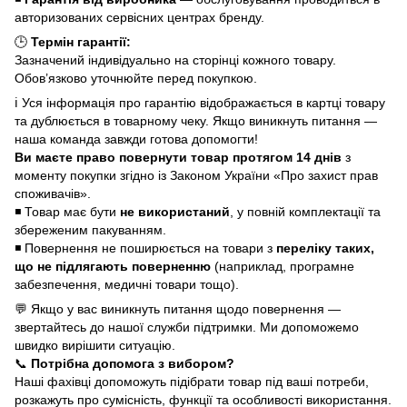
авторизованих сервісних центрах бренду.
🕒
Термін гарантії:
Зазначений індивідуально на сторінці кожного товару.
Обов’язково уточнюйте перед покупкою.
ℹ️ Уся інформація про гарантію відображається в картці товару
та дублюється в товарному чеку. Якщо виникнуть питання —
наша команда завжди готова допомогти!
Ви маєте право повернути товар протягом 14 днів
з
моменту покупки згідно із Законом України «Про захист прав
споживачів».
◾ Товар має бути
не використаний
, у повній комплектації та
збереженим пакуванням.
◾ Повернення не поширюється на товари з
переліку таких,
що не підлягають поверненню
(наприклад, програмне
забезпечення, медичні товари тощо).
💬 Якщо у вас виникнуть питання щодо повернення —
звертайтесь до нашої служби підтримки. Ми допоможемо
швидко вирішити ситуацію.
📞
Потрібна допомога з вибором?
Наші фахівці допоможуть підібрати товар під ваші потреби,
розкажуть про сумісність, функції та особливості використання.