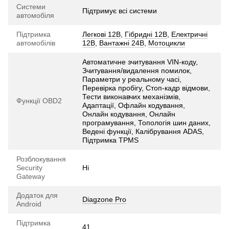
Системи
Підтримує всі системи
автомобіля
Підтримка
Легкові 12В
,
Гібридні 12В
,
Електричні
автомобілів
12В
,
Вантажні 24В
,
Мотоцикли
Автоматичне зчитування VIN-коду,
Зчитування/видалення помилок,
Параметри у реальному часі,
Перевірка пробігу, Стоп-кадр відмови,
Тести виконавчих механізмів,
Функції OBD2
Адаптації, Офлайн кодування,
Онлайн кодування, Онлайн
програмування, Топологія шин даних,
Ведені функції, Калібрування ADAS,
Підтримка TPMS
Розблокування
Security
Ні
Gateway
Додаток для
Diagzone Pro
Android
Підтримка
41