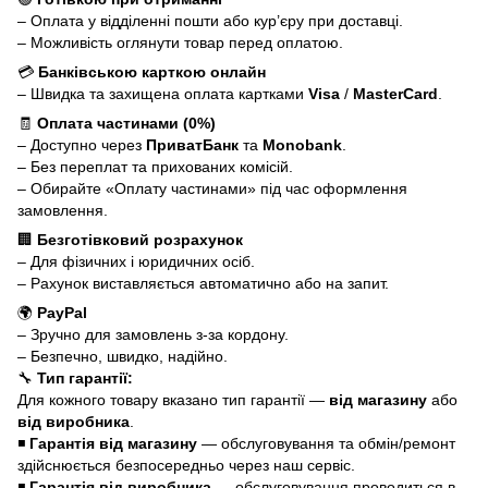
– Оплата у відділенні пошти або кур’єру при доставці.
– Можливість оглянути товар перед оплатою.
💳
Банківською карткою онлайн
– Швидка та захищена оплата картками
Visa
/
MasterCard
.
🧾
Оплата частинами (0%)
– Доступно через
ПриватБанк
та
Monobank
.
– Без переплат та прихованих комісій.
– Обирайте «Оплату частинами» під час оформлення
замовлення.
🏢
Безготівковий розрахунок
– Для фізичних і юридичних осіб.
– Рахунок виставляється автоматично або на запит.
🌍
PayPal
– Зручно для замовлень з-за кордону.
– Безпечно, швидко, надійно.
🔧
Тип гарантії:
Для кожного товару вказано тип гарантії —
від магазину
або
від виробника
.
◾
Гарантія від магазину
— обслуговування та обмін/ремонт
здійснюється безпосередньо через наш сервіс.
◾
Гарантія від виробника
— обслуговування проводиться в