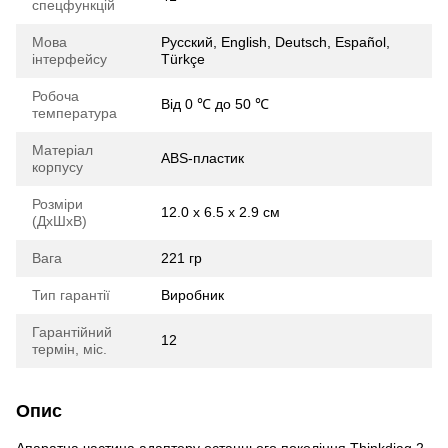
спецфункцій
Мова
Русский, English, Deutsch, Español,
інтерфейсу
Türkçe
Робоча
Від 0 ℃ до 50 ℃
температура
Матеріал
ABS-пластик
корпусу
Розміри
12.0 х 6.5 х 2.9 см
(ДхШхВ)
Вага
221 гр
Тип гарантії
Виробник
Гарантійний
12
термін, міс.
Опис
Апаратна частина адаптеру останнього покоління Thinkdiag 2