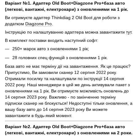
Варіант №1. Адаптер Old Boot+Diagzone Pro+база авто
(легкові, вантажні, електрокари) з оновленнями на 1 рік.
Ви отримуєте адаптер Thinkdiag 2 Old Boot для роботи з
додатком
Diagzone Pro
.
Інструкцію по налаштуванню адаптера можна завантажити
тут
.
В комплект поставки входить наступний софт:
250+ марок авто з оновленнями 1 рік;
28 головних спец функцій з оновленнями 1 рік.
База авто не має терміну дії на завантаження. Як це працює?
Припустимо, Ви замовили сканер 12 серпня 2022 року.
Отримали посилку та налаштували по інструкції 14 серпня
2022 року. Наші менеджери в цей же день активували пакет з
оновленнями на 1 рік. Ви отримуєте можливість оновлень до
14 серпня 2023 року. Важливо - по закінченню терміну
підписки сканер не блокується! Недоступні тільки оновлення, а
вашу базу авто до 14 серпня 2023 року Ви можете
завантажити в будь-який момент.
Варіант №2. Адаптер Old Boot+Diagzone Pro+база авто
(легкові, вантажні, електрокари) з оновленнями на 2 роки.