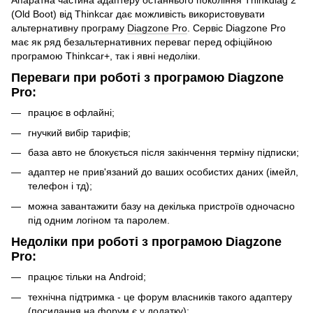
(Old Boot) від Thinkcar дає можливість використовувати
альтернативну програму
Diagzone Pro
. Сервіс Diagzone Pro
має як ряд безальтернативних переваг перед офіційною
програмою Thinkcar+, так і явні недоліки.
Переваги при роботі з програмою Diagzone
Pro:
працює в офлайні;
гнучкий вибір тарифів;
база авто не блокується після закінчення терміну підписки;
адаптер не прив'язаний до ваших особистих даних (імейл,
телефон і тд);
можна завантажити базу на декілька пристроїв одночасно
під одним логіном та паролем.
Недоліки при роботі з програмою Diagzone
Pro:
працює тільки на Android;
технічна підтримка - це форум власників такого адаптеру
(посилання на форум є у додатку);