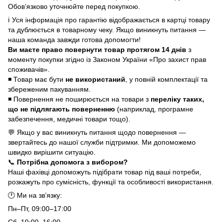
Обов’язково уточнюйте перед покупкою.
ℹ️ Уся інформація про гарантію відображається в картці товару
та дублюється в товарному чеку. Якщо виникнуть питання —
наша команда завжди готова допомогти!
Ви маєте право повернути товар протягом 14 днів
з
моменту покупки згідно із Законом України «Про захист прав
споживачів».
◾ Товар має бути
не використаний
, у повній комплектації та
збереженим пакуванням.
◾ Повернення не поширюється на товари з
переліку таких,
що не підлягають поверненню
(наприклад, програмне
забезпечення, медичні товари тощо).
💬 Якщо у вас виникнуть питання щодо повернення —
звертайтесь до нашої служби підтримки. Ми допоможемо
швидко вирішити ситуацію.
📞
Потрібна допомога з вибором?
Наші фахівці допоможуть підібрати товар під ваші потреби,
розкажуть про сумісність, функції та особливості використання.
🕐 Ми на зв’язку:
Пн–Пт, 09:00–17:00
Сб, 10:00–16:00