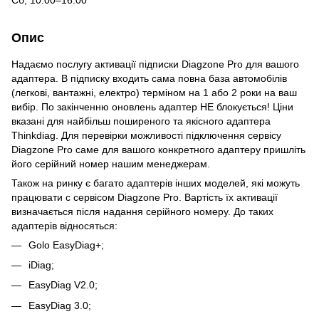
Опис
Надаємо послугу активації підписки Diagzone Pro для вашого
адаптера. В підписку входить сама повна база автомобілів
(легкові, вантажні, електро) терміном на 1 або 2 роки на ваш
вибір. По закінченню оновлень адаптер НЕ блокується! Ціни
вказані для найбільш поширеного та якісного адаптера
Thinkdiag. Для перевірки можливості підключення сервісу
Diagzone Pro саме для вашого конкретного адаптеру пришліть
його серійний номер нашим менеджерам.
Також на ринку є багато адаптерів інших моделей, які можуть
працювати с сервісом Diagzone Pro. Вартість їх активації
визначається після надання серійного номеру. До таких
адаптерів відносяться:
Golo EasyDiag+;
iDiag;
EasyDiag V2.0;
EasyDiag 3.0;