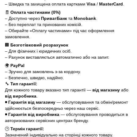
– Швидка та захищена оплата картками
Visa
/
MasterCard
.
🧾
Оплата частинами (0%)
– Доступно через
ПриватБанк
та
Monobank
.
– Без переплат та прихованих комісій.
– Обирайте «Оплату частинами» під час оформлення
замовлення.
🏢
Безготівковий розрахунок
– Для фізичних і юридичних осіб.
– Рахунок виставляється автоматично або на запит.
🌍
PayPal
– Зручно для замовлень з-за кордону.
– Безпечно, швидко, надійно.
🔧
Тип гарантії:
Для кожного товару вказано тип гарантії —
від магазину
або
від виробника
.
◾
Гарантія від магазину
— обслуговування та обмін/ремонт
здійснюється безпосередньо через наш сервіс.
◾
Гарантія від виробника
— обслуговування проводиться в
авторизованих сервісних центрах бренду.
🕒
Термін гарантії:
Зазначений індивідуально на сторінці кожного товару.