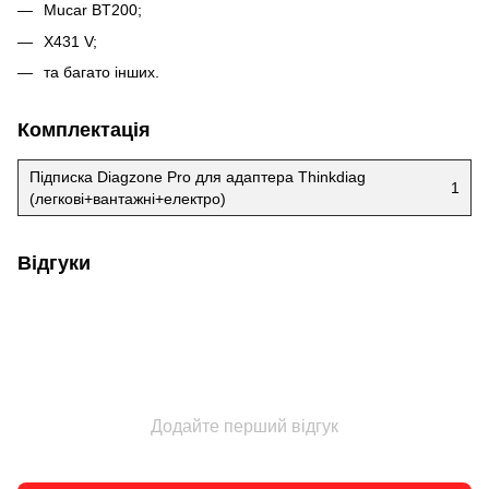
Mucar BT200;
X431 V;
та багато інших.
Комплектація
Підписка Diagzone Pro для адаптера Thinkdiag
1
(легкові+вантажні+електро)
Відгуки
Додайте перший відгук