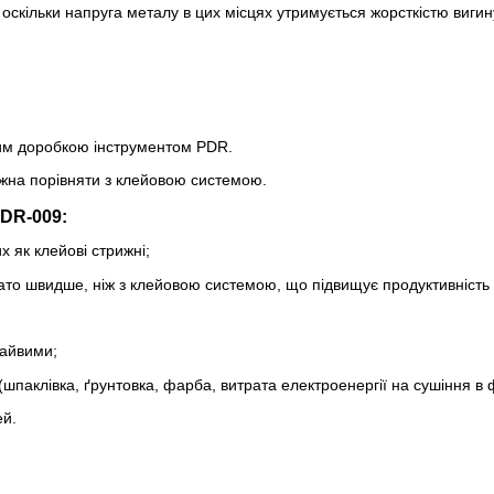
оскільки напруга металу в цих місцях утримується жорсткістю виги
ьшим доробкою інструментом PDR.
жна порівняти з клейовою системою.
DR-009:
х як клейові стрижні;
ато швидше, ніж з клейовою системою, що підвищує продуктивність 
зайвими;
 (шпаклівка, ґрунтовка, фарба, витрата електроенергії на сушіння в
ей.