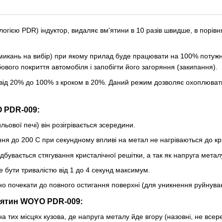
ологією PDR) індуктор, видаляє вм'ятини в 10 разів швидше, в порів
икань на вибір) при якому прилад буде працювати на 100% потужнос
ового покриття автомобіля і запобігти його загоряння (закипання).
 від 20% до 100% з кроком в 20%. Даний режим дозволяє охоплюват
O PDR-009:
льової печі) він розігрівається зсередини.
ня до 200 С при секундному впливі на метал не нагріваються до кр
бувається стягування кристалічної решітки, а так як напруга металу
 бути тривалістю від 1 до 4 секунд максимум.
но почекати до повного остигання поверхні (для уникнення руйнува
'ятин WOYO PDR-009:
а тих місцях кузова, де напруга металу йде вгору (назовні, не все