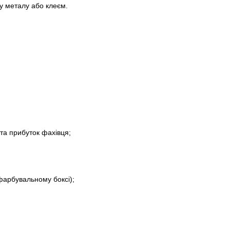
ну металу або клеєм.
та прибуток фахівця;
 фарбувальному боксі);