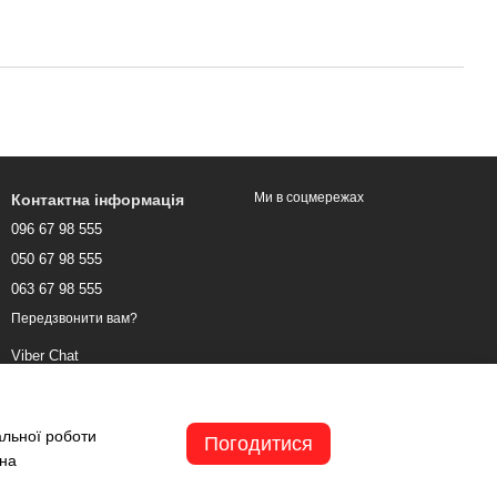
Ми в соцмережах
Контактна інформація
096 67 98 555
050 67 98 555
063 67 98 555
Передзвонити вам?
Viber Chat
WhatsApp Chat
Telegram Chat
альної роботи
Погодитися
 на