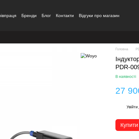
півпраця
Бренди
Блог
Контакти
Відгуки про магазин
Головна
P
Індукто
PDR-009
В наявності
27 90
Увійти
%
Купити