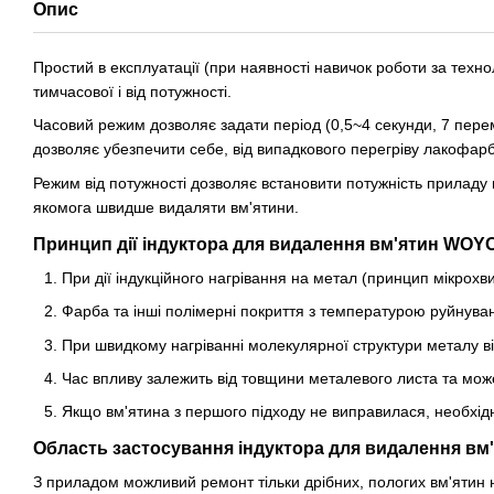
Опис
Простий в експлуатації (при наявності навичок роботи за техн
тимчасової і від потужності.
Часовий режим дозволяє задати період (0,5~4 секунди, 7 перем
дозволяє убезпечити себе, від випадкового перегріву лакофарб
Режим від потужності дозволяє встановити потужність приладу
якомога швидше видаляти вм'ятини.
Принцип дії індуктора для видалення вм'ятин WOY
При дії індукційного нагрівання на метал (принцип мікрохви
Фарба та інші полімерні покриття з температурою руйнуван
При швидкому нагріванні молекулярної структури металу від
Час впливу залежить від товщини металевого листа та може
Якщо вм'ятина з першого підходу не виправилася, необхід
Область застосування індуктора для видалення вм
З приладом можливий ремонт тільки дрібних, пологих вм'ятин н