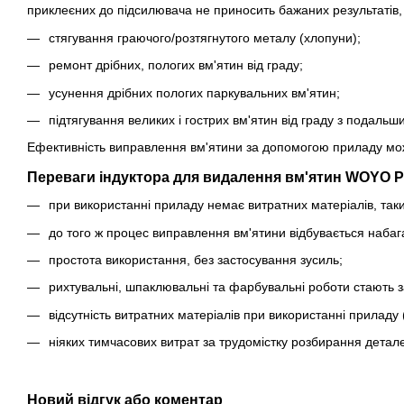
приклеєних до підсилювача не приносить бажаних результатів, 
стягування граючого/розтягнутого металу (хлопуни);
ремонт дрібних, пологих вм'ятин від граду;
усунення дрібних пологих паркувальних вм'ятин;
підтягування великих і гострих вм'ятин від граду з подал
Ефективність виправлення вм'ятини за допомогою приладу мо
Переваги індуктора для видалення вм'ятин WOYO P
при використанні приладу немає витратних матеріалів, таки
до того ж процес виправлення вм'ятини відбувається набаг
простота використання, без застосування зусиль;
рихтувальні, шпаклювальні та фарбувальні роботи стають 
відсутність витратних матеріалів при використанні приладу
ніяких тимчасових витрат за трудомістку розбирання детал
Новий відгук або коментар