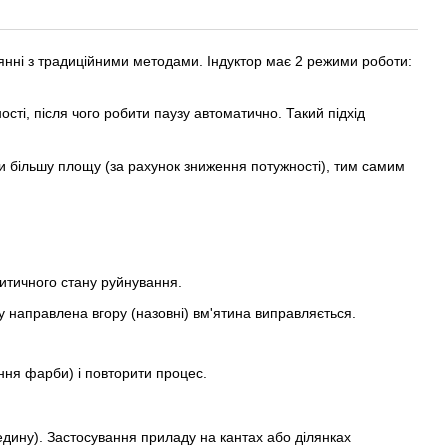
нянні з традиційними методами. Індуктор має 2 режими роботи:
ті, після чого робити паузу автоматично. Такий підхід
и більшу площу (за рахунок зниження потужності), тим самим
итичного стану руйнування.
 направлена ​​вгору (назовні) вм'ятина виправляється.
ння фарби) і повторити процес.
редину). Застосування приладу на кантах або ділянках