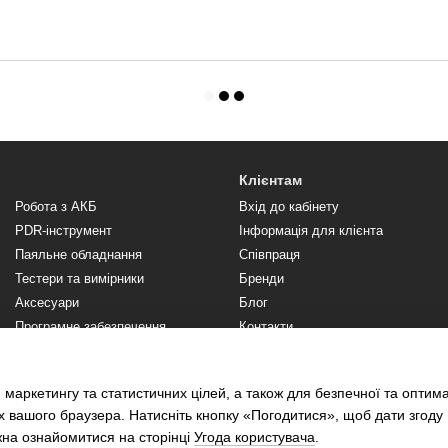
Клієнтам
Робота з АКБ
Вхід до кабінету
PDR-інструмент
Інформація для клієнта
Паяльне обладнання
Співпраця
Тестери та вимірники
Бренди
Аксесуари
Блог
Програмне забезпечення,
Контакти
підписки
Відгуки про магазин
 маркетингу та статистичних цілей, а також для безпечної та оптим
х вашого браузера. Натисніть кнопку «Погодитися», щоб дати згоду
жна ознайомитися на сторінці
Угода користувача
.