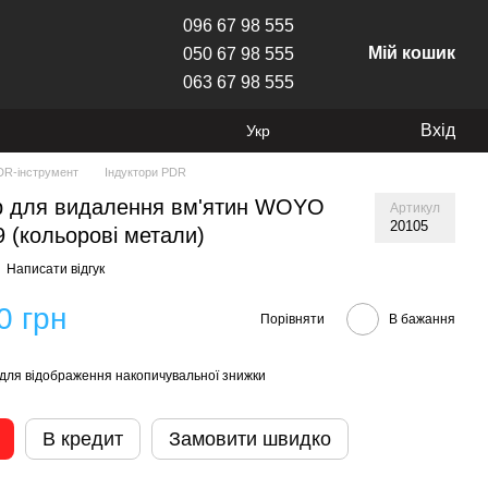
096 67 98 555
Мій кошик
050 67 98 555
063 67 98 555
Вхід
Укр
DR-інструмент
Індуктори PDR
р для видалення вм'ятин WOYO
Артикул
20105
 (кольорові метали)
Написати відгук
0 грн
Порівняти
В бажання
для відображення накопичувальної знижки
В кредит
Замовити швидко