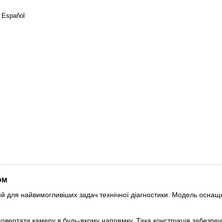
, Español
ом
й для найвимогливіших задач технічної діагностики. Модель осна
 повертати камеру в будь-якому напрямку. Така конструкція забезпе