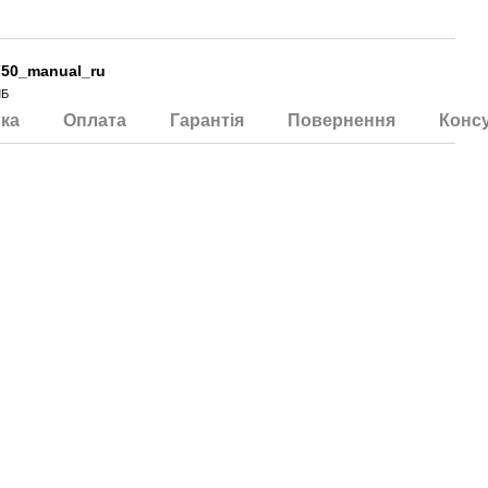
50_manual_ru
МБ
ка
Оплата
Гарантія
Повернення
Консу