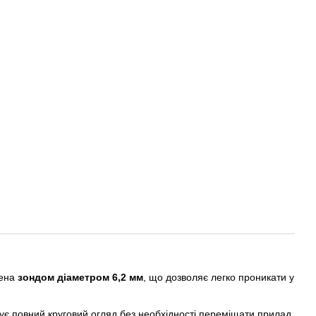
щена
зондом діаметром 6,2 мм
, що дозволяє легко проникати у
чує повний круговий огляд без необхідності переміщати прилад,