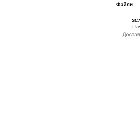
Файли
SC7
1.5 
PDF
Достав