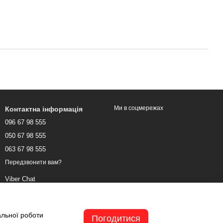
Ми в соцмережах
Контактна інформація
096 67 98 555
050 67 98 555
063 67 98 555
Передзвонити вам?
Viber Chat
WhatsApp Chat
Telegram Chat
альної роботи
Погодитися