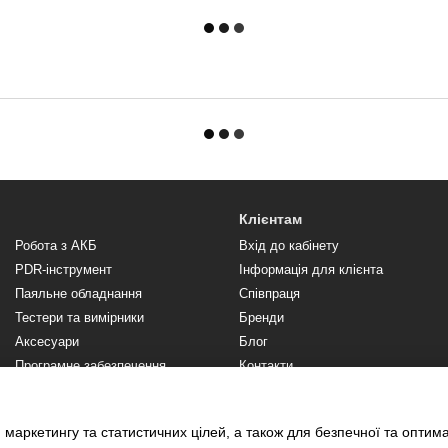
Клієнтам
Робота з АКБ
Вхід до кабінету
PDR-інструмент
Інформація для клієнта
Паяльне обладнання
Співпраця
Тестери та вимірники
Бренди
Аксесуари
Блог
Програмне забезпечення,
Контакти
підписки
Відгуки про магазин
 маркетингу та статистичних цілей, а також для безпечної та оптим