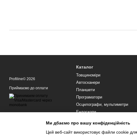
Каталог
Товщиноміри
Profiline© 2026
Автосканери
Приймаємо до оплати
Планшети
Програматори
Осцилографи, мультиметри
Ендоскопи
Обладнання для СТО
Мобільна версія
Ми дбаємо про вашу конфіденційність
Цей веб-сайт використовує файли cookie для