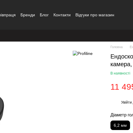
півпраця
Бренди
Блог
Контакти
Відгуки про магазин
Головна
Е
Ендоско
камера,
В наявності
11 49
Увійти
%
Діаметр го
6,2 мм