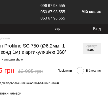
096 67 98 555
Мій кошик
050 67 98 555
063 67 98 555
Вхід
Укр
ндоскопи
п Profiline SC 750 (Ø6,2мм, 1
Артикул
11487
 зонд 1м) з артикуляцією 360°
Написати відгук
5 грн
12 995 грн
Порівняти
В бажання
для відображення накопичувальної знижки
ловки камери