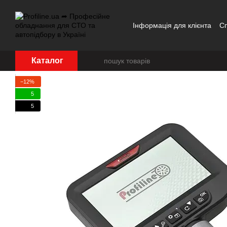
Перейти до основного контенту
Інформація для клієнта
С
Каталог
−12%
5
5