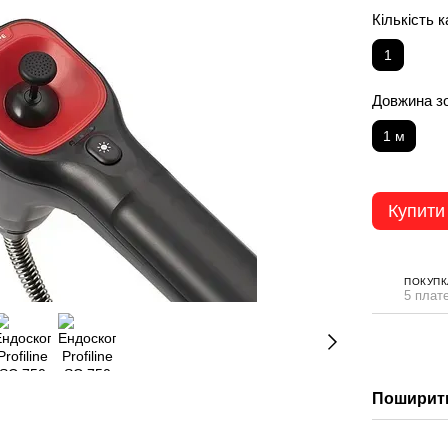
Кількість 
1
Довжина з
1 м
Купити
ПОКУПК
5 плате
Поширити