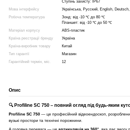
Ступінь захисту: IP67
Мова інтерфейсу
Українська, Русский, English, Deutsch
Робоча температура
Зонд: від -10 ℃ до 80 ℃
Планшет: від -10 ℃ до 50 ℃
Матеріал корпусу
ABS-пластик
Країна реєстрації бренду
Україна
Країна-виробник товару
Китай
Тип гарантії
Магазин
Гарантійний термін, міс.
12
Опис
🔍
Profiline SC 750 – повний огляд під будь-яким кут
Profiline SC 750
— це професійний відеоендоскоп, розроблени
вузькі простори та технічні порожнини.
А головна перевага — це
артикуляція на 360°
, яка дає змогу