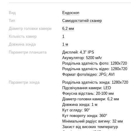
Вид
Ендоскоп
Тип
Самодостатній сканер
Діаметр головки камери
6,2 мм
Кількість камер
1
Довжина зонда
1 м
Параметри планшета
Дисплей: 4,3" IPS
Акумулятор: 5200 мАг
Роздільна здатність фото: 1280х720
Роздільна здатність відео: 1280х720
Формат фото/відео: JPG; AVI
Параметри зонда
Роздільна здатність зонда: 1280х720
Підсвічування камери: LED
Фокусна відстань: 20-100 мм
Діаметр головки камери: 6,2 мм
Довжина зонда: 1 м
Кут огляду: 90°
Кут повороту зонда: 360°
Мінімальний радіус вигину: 32 мм
Захист від високих температур