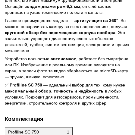
для тех, кто ищет максимум функциональности и контроля.
Оснащён
зондом диаметром 6,2 мм
, он с лёгкостью
проникает в узкие технические полости и каналы.
Главное преимущество модели —
артикуляция на 360°
. Вы
можете поворачивать камеру во всех направлениях, получая
круговой обзор без перемещения корпуса прибора
. Это
значительно упрощает диагностику сложных объектов:
двигателей, турбин, систем вентиляции, электроники и прочих
механизмов.
Устройство полностью
автономное
, работает без смартфона
или ПК. Изображение в реальному времени виводится на
екран, а записи фото та видео зберігаються на microSD‑карту
— зручно, швидко, ефективно.
✅
Profiline SC 750
— идеальный выбор для тех, кому нужен
максимальный обзор, точность и надёжность
в любых
условиях. Подходит для автосервисов, промышленности,
энергетики, строительного контроля и других сфер.
Комплектация
Profiline SC 750
1