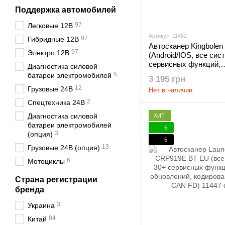
Поддержка автомобилей
97
Легковые 12В
Артикул: 11452
97
Гибридные 12В
Автосканер Kingbolen E
97
Электро 12В
(Android/IOS, все сис
сервисных функций,
Диагностика силовой
бессрочные обновлен
5
батареи электромобилей
3 195 грн
CAN FD)
12
Грузовые 24В
Нет в наличии
2
Спецтехника 24В
Диагностика силовой
ХИТ
батареи электромобилей
5
3
(опция)
5
13
Грузовые 24В (опция)
6
Мотоциклы
Страна регистрации
бренда
3
Украина
84
Китай