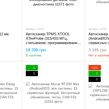
Артикул: 11571
Артикул: 11395
12 міс
Автосканер TPMS XTOOL
Автосканер 
XTireProbe (315/433 МГц,
(Android/IO
считывание, программирование,
сервисных 
клонирование датчиков, OBD-
бессрочные
19 700 грн
3 195 грн
диагностика)
В наличии
Нет в наличи
5
−11%
5
5
5