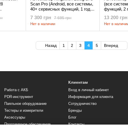
28
Scan Pro (Android, все системы,
(все систем
40+ сервисных функций, 1 год
функций, 2 
ния,CAN
обновлений, кодирование,
7 300 грн
13 200 грн
рн
7 695 грн
тесты, программирование)
Нет в наличии
Нет в наличи
Назад
1
2
3
4
5
Вперед
Клиентам
Работа с АКБ
Вход в личный кабинет
PDR-инструмент
Информация для клиента
Паяльное оборудование
Сотрудничество
Тестеры и измерители
Бренды
Аксессуары
Блог
Программное обеспечение,
Контакты