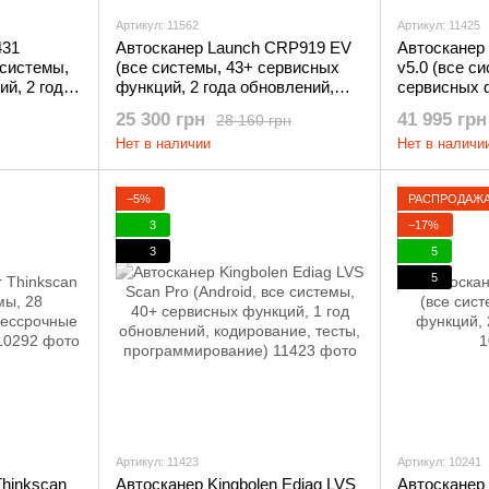
Артикул: 11562
Артикул: 11425
431
Автосканер Launch CRP919 EV
Автосканер 
системы,
(все системы, 43+ сервисных
v5.0 (все с
й, 2 года
функций, 2 года обновлений,
сервисных ф
ние,
кодирование, тесты, CAN FD,
обновлений,
25 300 грн
41 995 грн
28 160 грн
DoIP)
тесты, CAN
Нет в наличии
Нет в наличи
−5%
РАСПРОДАЖ
3
−17%
3
5
5
Артикул: 11423
Артикул: 10241
Thinkscan
Автосканер Kingbolen Ediag LVS
Автосканер