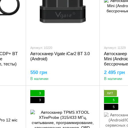
Артикул: 10220
Артикул: 11329
 CDP+ BT
Автосканер Vgate iCar2 BT 3.0
Автосканер 
се
(Android)
Mini (Androi
, тесты)
бессрочные
550 грн
2 495 грн
В наличии
В наличии
3
ХИТ
3
5
5