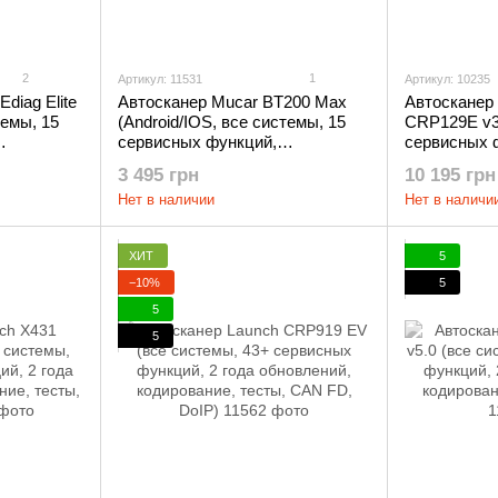
2
1
Артикул: 11531
Артикул: 10235
diag Elite
Автосканер Mucar BT200 Max
Автосканер 
темы, 15
(Android/IOS, все системы, 15
CRP129E v3.
сервисных функций,
сервисных 
ия, тесты,
бессрочные обновления, тесты,
бессрочные
3 495 грн
10 195 грн
CAN FD)
Нет в наличии
Нет в наличи
ХИТ
5
−10%
5
5
5