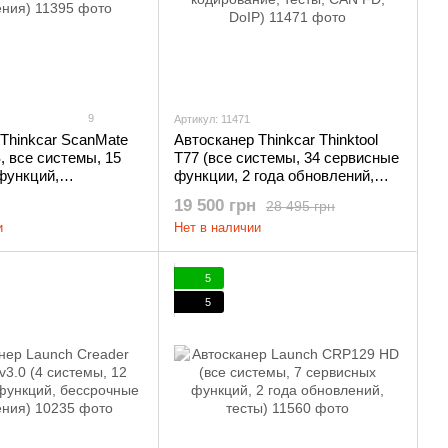
9
Артикул: 11471
Thinkcar ScanMate
Автосканер Thinkcar Thinktool
S, все системы, 15
T77 (все системы, 34 сервисные
функций,
функции, 2 года обновлений,
 обновления)
кодирование, тесты, CAN FD,
19 500 грн
28 495 грн
DoIP)
и
Нет в наличии
5
5