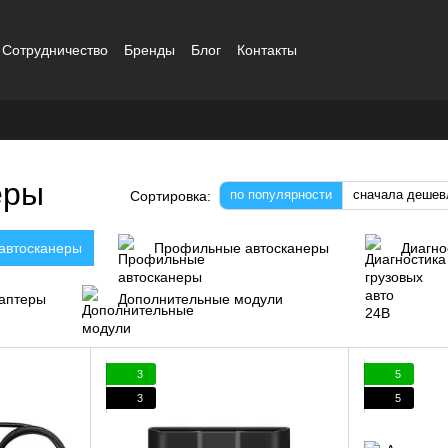
Сотрудничество
Бренды
Блог
Контакты
еры
по популярности
сначала дешев
Сортировка:
автосканеры
Профильные автосканеры
Диагно
даптеры
Дополнительные модули
3
5
3
5