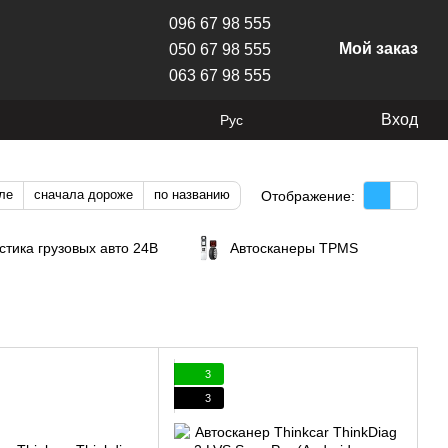
096 67 98 555
Мой заказ
050 67 98 555
063 67 98 555
Вход
Рус
ле
сначала дороже
по названию
Отображение:
стика грузовых авто 24В
Автосканеры TPMS
3
3