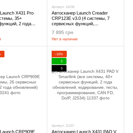
Артикул: 10236
Launch X431 Pro
Автосканер Launch Creader
истемы, 35+
CRP123E v3.0 (4 системы, 7
ункций, 2 года
сервисных функций,
 кодирование,
бессрочные обновления)
7 895 грн
 FD)
и
Нет в наличии
А
−18%
5
5
Артикул: 11337
 Launch CRP909E
Автосканер Launch X431 PAD V