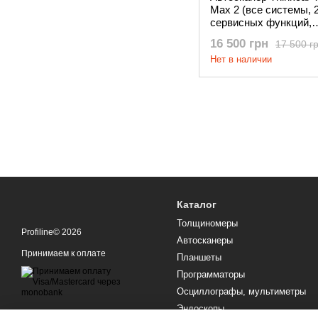
Max 2 (все системы, 
сервисных функций,
бессрочные обновле
16 500 грн
17 500 г
FD)
Нет в наличии
Каталог
Толщиномеры
Profiline© 2026
Автосканеры
Принимаем к оплате
Планшеты
Программаторы
Осциллографы, мультиметры
Эндоскопы