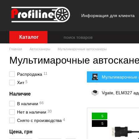
Перейти к основному контенту
Информация для клиента
Отзывы о магазине
Каталог
Главная
Автосканеры
Мультимарочные автосканеры
Мультимарочные автоскан
11
Распродажа
Мультимарочные 
5
Хит
Vgate, ELM327 а
Наличие
66
В наличии
30
Нет в наличии
5
4
Снято с производства
5
Цена, грн