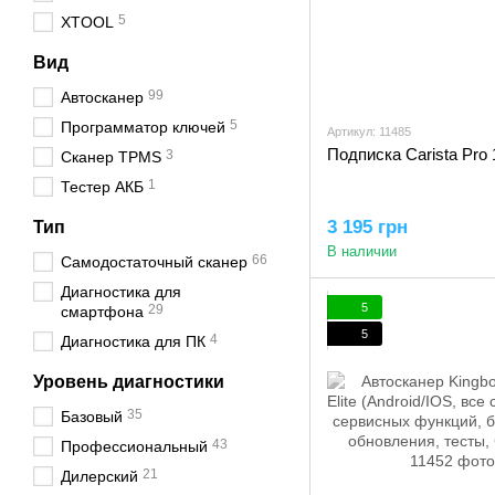
5
XTOOL
Вид
99
Автосканер
5
Программатор ключей
Артикул: 11485
Подписка Carista Pro 
3
Сканер TPMS
1
Тестер АКБ
3 195 грн
Тип
В наличии
66
Самодостаточный сканер
Диагностика для
5
29
смартфона
5
4
Диагностика для ПК
Уровень диагностики
35
Базовый
43
Профессиональный
21
Дилерский