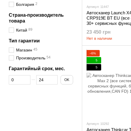
2
Болгария
Артикул: 11447
Автосканер Launch X
Страна-производитель
CRP919E BT EU (все 
товара
30+ сервисных функци
обновлений, кодирова
89
Китай
23 450 грн
тесты, CAN FD)
Нет в наличии
Тип гарантии
45
Магазин
−6%
54
Производитель
5
5
Гарантийный срок, мес.
От Гарантийный срок, мес.
До Гарантийный срок, мес.
OK
Артикул: 10292
Автосканер Thinkcar 