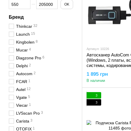
От Цена, грн
До Цена, грн
OK
Бренд
32
Thinkcar
15
Launch
8
Kingbolen
Артикул: 10226
4
Mucar
Автосканер AutoCom
6
Diagzone Pro
(Windows, 2 платы, в
системы, кодирование
2
Delphi
2
Autocom
1 895 грн
В наличии
1
FCAR
12
Autel
3
5
Vgate
3
1
Viecar
3
LVSscan Pro
3
Carista
1
OTOFIX