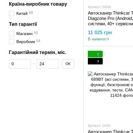
Країна-виробник товару
Артикул: 10266
Автосканер Thinkcar 
89
Китай
Diagzone Pro (Android,
системи, 40+ сервісни
Тип гарантії
2 роки оновлень, код
11 025 грн
45
Магазин
тести, програмування
В наявності
54
Виробник
Гарантійний термін, міс.
2
Від Гарантійний термін, міс.
До Гарантійний термін, міс.
3
ОК
Артикул: 11424
Автосканер Thinkcar 