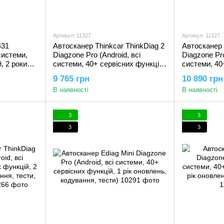
Артикул: 11327
Артикул: 11327
431
Автосканер Thinkcar ThinkDiag 2
Автосканер 
системи,
Diagzone Pro (Android, всі
Diagzone Pro
, 2 роки
системи, 40+ сервісних функцій,
системи, 40
тести,
1 рік оновлень, кодування,
2 роки онов
9 765 грн
10 890 грн
тести, програмування, CAN FD)
тести, прог
В наявності
В наявності
3
3
3
3