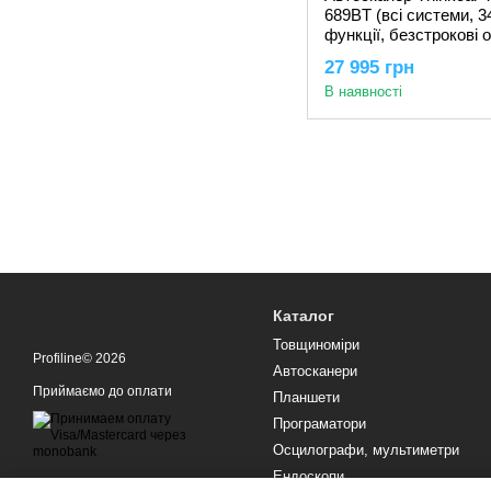
689BT (всі системи, 34
функції, безстрокові 
кодування, тести, CA
27 995 грн
DoIP)
В наявності
Каталог
Товщиноміри
Profiline© 2026
Автосканери
Приймаємо до оплати
Планшети
Програматори
Осцилографи, мультиметри
Ендоскопи