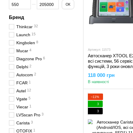
Від Ціна, грн
До Ціна, грн
ОК
Бренд
32
Thinkcar
15
Launch
8
Kingbolen
Артикул: 11573
4
Mucar
Автосканер XTOOL E2
6
Diagzone Pro
всі системи, 56 серві
функцій, 3 роки оновл
2
Delphi
кодування, тести,
2
Autocom
118 000 грн
програмування, CAN 
В наявності
1
FCAR
12
Autel
−11%
5
Vgate
3
1
Viecar
3
3
LVSscan Pro
3
Carista
1
OTOFIX