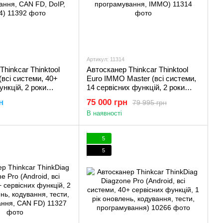
Артикул: 11314
Thinkcar Thinktool
Автосканер Thinkcar Thinktool
(всі системи, 40+
Euro IMMO Master (всі системи,
ункцій, 2 роки
14 сервісних функцій, 2 роки
одування, тести,
оновлень, кодування, тести,
н
75 000 грн
79 995 грн
ня, CAN FD, DoIP,
програмування, IMMO)
В наявності
5
5