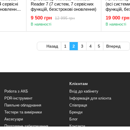
 сервісні
Reader 7 (7 систем, 7 сервісних
(всі системи
оновлення,
функцій, безстрокові оновлення)
функцій, бе
N FD,
TPMS)
9 500 грн
19 000 грн
12 995 грн
В наявності
В наявності
Назад
1
2
3
4
5
Вперед
Клієнтам
Робота з АКБ
Вхід до кабінету
PDR-інструмент
Інформація для клієнта
Паяльне обладнання
Співпраця
Тестери та вимірники
Бренди
Аксесуари
Блог
Програмне забезпечення,
Контакти