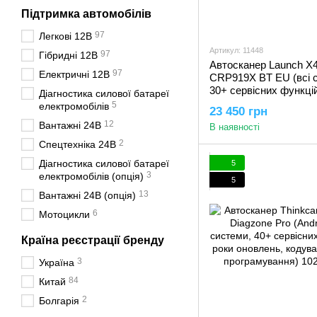
Підтримка автомобілів
97
Легкові 12В
Артикул: 11448
97
Гібридні 12В
Автосканер Launch X
97
Електричні 12В
CRP919X BT EU (всі 
30+ сервісних функцій
Діагностика силової батареї
оновлень, кодування, 
5
електромобілів
23 450 грн
CAN FD)
12
Вантажні 24В
В наявності
2
Спецтехніка 24В
Діагностика силової батареї
5
3
електромобілів (опція)
5
13
Вантажні 24В (опція)
6
Мотоцикли
Країна реєстрації бренду
3
Україна
84
Китай
2
Болгарія