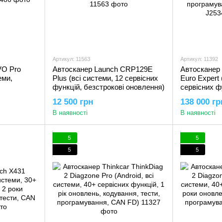
Артикул: 11563
Артикул: 11392
Автосканер Launch CRP129E
Автосканер 
VO Pro
Plus (всі системи, 12 сервісних
Euro Expert 
еми,
функцій, безстрокові оновлення)
сервісних ф
оновлень, к
12 500 грн
138 000 гр
програмуван
В наявності
В наявності
J2534)
5
5
5
5