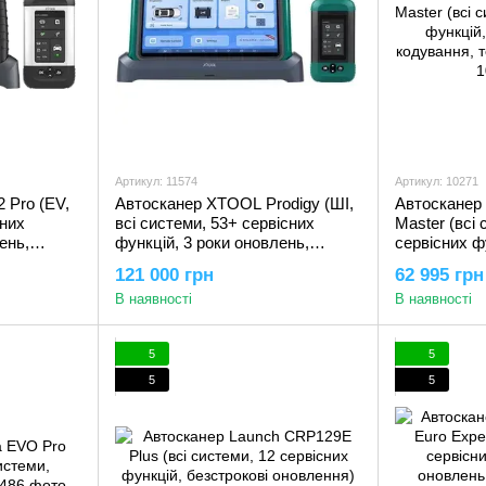
Артикул: 11574
Артикул: 10271
 Pro (EV,
Автосканер XTOOL Prodigy (ШІ,
Автосканер 
сних
всі системи, 53+ сервісних
Master (всі 
ень,
функцій, 3 роки оновлень,
сервісних ф
кодування, тести,
оновлень, к
121 000 грн
62 995 грн
FD, DoIP)
програмування, CAN FD, DoIP,
програмува
В наявності
В наявності
J2534)
5
5
5
5