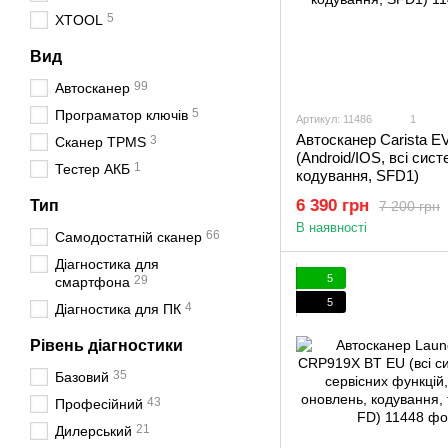
5
XTOOL
Вид
99
Автосканер
5
Програматор ключів
Артикул: 11486
1
Автосканер Carista E
3
Сканер TPMS
(Android/IOS, всі сист
1
Тестер АКБ
кодування, SFD1)
6 390 грн
Тип
7 200 грн
В наявності
66
Самодостатній сканер
Діагностика для
5
29
смартфона
5
4
Діагностика для ПК
Рівень діагностики
35
Базовий
43
Професійний
21
Дилерський