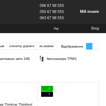
096 67 98 555
Мій кошик
050 67 98 555
063 67 98 555
Вхід
Укр
вше
спочатку дорожчі
за назвою
Відображення:
вантажних авто 24В
Автосканери TPMS
3
3