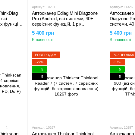
Артикул: 10291
Артикул: 11326
ThinkDiag
Автосканер Ediag Mini Diagzone
Автосканер 
 всі
Pro (Android, всі системи, 40+
Diagzone Pro
х функцій,
сервісних функцій, 1 рік
системи, 40
ування,
оновлень, кодування, тести)
1 рік оновл
5 400 грн
5 400 грн
)
тести)
В наявності
В наявності
РОЗПРОДАЖ
РОЗПРОДАЖ
−27%
−37%
5
5
5
5
1
Артикул: 10267
Артикул: 10297
Thinkscan
Автосканер Thinkcar Thinktool
Автосканер 