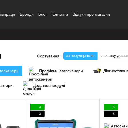
півпраця
Бренди
Блог
Контакти
Відгуки про магазин
и
за популярністю
спочатку деше
Сортування:
тосканери
Профільні автосканери
Діагностика 
аптери
Додаткові модулі
3
5
3
5