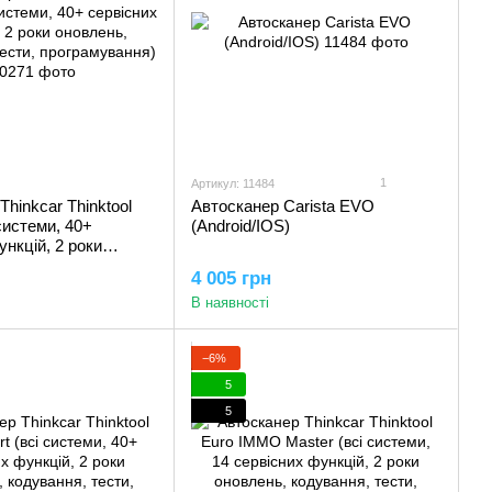
1
Артикул: 11484
Thinkcar Thinktool
Автосканер Carista EVO
системи, 40+
(Android/IOS)
ункцій, 2 роки
одування, тести,
4 005 грн
ння)
В наявності
−6%
5
5