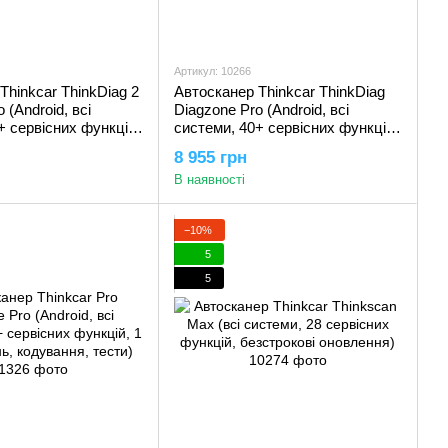
Артикул: 10266
Thinkcar ThinkDiag 2
Автосканер Thinkcar ThinkDiag
 (Android, всі
Diagzone Pro (Android, всі
+ сервісних функцій,
системи, 40+ сервісних функцій,
лень, кодування,
1 рік оновлень, кодування,
8 955 грн
рамування, CAN FD)
тести, програмування)
В наявності
−10%
5
5