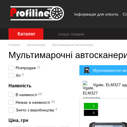
Перейти до основного контенту
Інформація для клієнта
С
Каталог
Головна
Автосканери
Мультимарочні автосканери
Мультимарочні автосканер
11
Розпродаж
Мультимарочні ав
5
Хіт
Vgate, ELM327 ад
Наявність
66
В наявності
30
Немає в наявності
3
4
Знято з виробництва
3
Ціна, грн